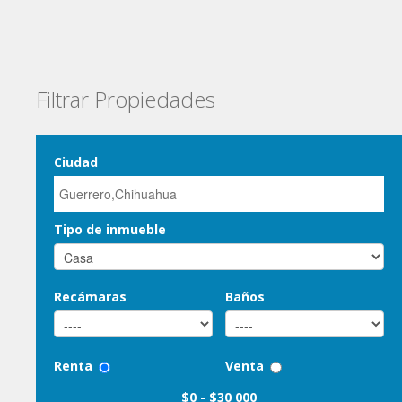
Filtrar Propiedades
Ciudad
Tipo de inmueble
Recámaras
Baños
Renta
Venta
$0
-
$30 000