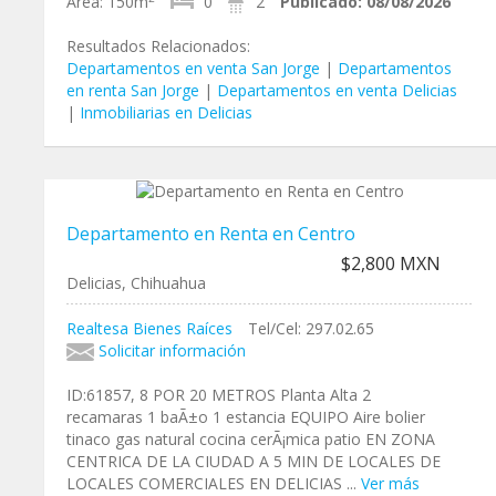
Área:
150m
0
2
Publicado:
08/08/2026
Resultados Relacionados:
Departamentos en venta San Jorge
|
Departamentos
en renta San Jorge
|
Departamentos en venta Delicias
|
Inmobiliarias en Delicias
Departamento en Renta en Centro
$2,800 MXN
Delicias, Chihuahua
Realtesa Bienes Raíces
Tel/Cel: 297.02.65
Solicitar información
ID:61857, 8 POR 20 METROS Planta Alta 2
recamaras 1 baÃ±o 1 estancia EQUIPO Aire bolier
tinaco gas natural cocina cerÃ¡mica patio EN ZONA
CENTRICA DE LA CIUDAD A 5 MIN DE LOCALES DE
LOCALES COMERCIALES EN DELICIAS ...
Ver más