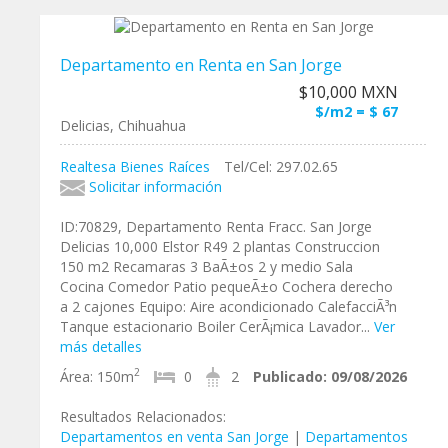
Departamento en Renta en San Jorge
$10,000 MXN
$/m2 = $ 67
Delicias, Chihuahua
Realtesa Bienes Raíces
Tel/Cel: 297.02.65
Solicitar información
ID:70829, Departamento Renta Fracc. San Jorge
Delicias 10,000 Elstor R49 2 plantas Construccion
150 m2 Recamaras 3 BaÃ±os 2 y medio Sala
Cocina Comedor Patio pequeÃ±o Cochera derecho
a 2 cajones Equipo: Aire acondicionado CalefacciÃ³n
Tanque estacionario Boiler CerÃ¡mica Lavador...
Ver
más detalles
2
Área:
150m
0
2
Publicado:
09/08/2026
Resultados Relacionados:
Departamentos en venta San Jorge
|
Departamentos