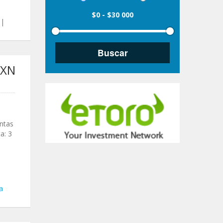
$0
-
$30 000
|
MXN
antas
a: 3
a