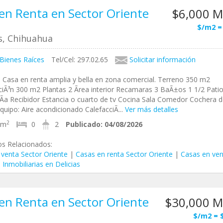
en Renta en Sector Oriente
$6,000 
$/m2 =
as, Chihuahua
 Bienes Raíces
Tel/Cel: 297.02.65
Solicitar información
 Casa en renta amplia y bella en zona comercial. Terreno 350 m2
iÃ³n 300 m2 Plantas 2 Ãrea interior Recamaras 3 BaÃ±os 1 1/2 Pati
­a Recibidor Estancia o cuarto de tv Cocina Sala Comedor Cochera d
quipo: Aire acondicionado CalefacciÃ...
Ver más detalles
2
0m
0
2
Publicado:
04/08/2026
os Relacionados:
 venta Sector Oriente
|
Casas en renta Sector Oriente
|
Casas en ven
|
Inmobiliarias en Delicias
en Renta en Sector Oriente
$30,000 
$/m2 = 