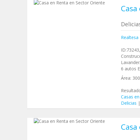
Casa 
Delici
Realtesa
ID:73243,
Construcc
LavanderÃ
6 autos E
Área:
30
Resultad
Casas en
Delicias
Casa 