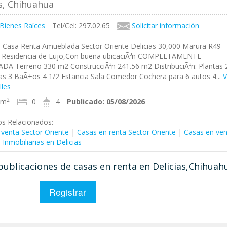
as, Chihuahua
 Bienes Raíces
Tel/Cel: 297.02.65
Solicitar información
, Casa Renta Amueblada Sector Oriente Delicias 30,000 Marura R49
Residencia de Lujo,Con buena ubicaciÃ³n COMPLETAMENTE
A Terreno 330 m2 ConstrucciÃ³n 241.56 m2 DistribuciÃ³n: Plantas 
s 3 BaÃ±os 4 1/2 Estancia Sala Comedor Cochera para 6 autos 4...
V
lles
2
1m
0
4
Publicado:
05/08/2026
os Relacionados:
 venta Sector Oriente
|
Casas en renta Sector Oriente
|
Casas en ven
|
Inmobiliarias en Delicias
 publicaciones de casas en renta en Delicias,Chihuah