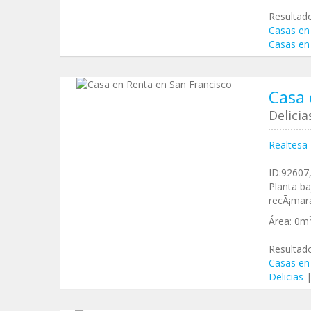
Resultad
Casas en 
Casas en 
Casa 
Delici
Realtesa
ID:92607,
Planta ba
recÃ¡mara
Área:
0m
Resultad
Casas en
Delicias