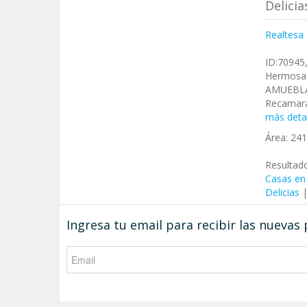
Delici
Realtesa
ID:70945
Hermosa 
AMUEBLAD
Recamara
más deta
Área:
24
Resultad
Casas en
Delicias
Ingresa tu email para recibir las nuevas