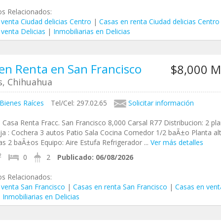
os Relacionados:
venta Ciudad delicias Centro
|
Casas en renta Ciudad delicias Centro
venta Delicias
|
Inmobiliarias en Delicias
en Renta en San Francisco
$8,000 
as, Chihuahua
 Bienes Raíces
Tel/Cel: 297.02.65
Solicitar información
 Casa Renta Fracc. San Francisco 8,000 Carsal R77 Distribucion: 2 pl
ja : Cochera 3 autos Patio Sala Cocina Comedor 1/2 baÃ±o Planta alt
s 2 baÃ±os Equipo: Aire Estufa Refrigerador ...
Ver más detalles
2
0
2
Publicado:
06/08/2026
os Relacionados:
 venta San Francisco
|
Casas en renta San Francisco
|
Casas en vent
|
Inmobiliarias en Delicias