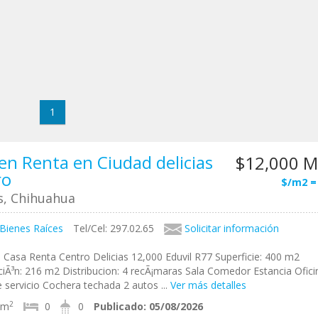
1
en Renta en Ciudad delicias
$12,000 
ro
$/m2 =
as, Chihuahua
 Bienes Raíces
Tel/Cel: 297.02.65
Solicitar información
 Casa Renta Centro Delicias 12,000 Eduvil R77 Superficie: 400 m2
iÃ³n: 216 m2 Distribucion: 4 recÃ¡maras Sala Comedor Estancia Ofici
 servicio Cochera techada 2 autos ...
Ver más detalles
2
6m
0
0
Publicado:
05/08/2026