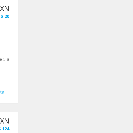
MXN
 $ 20
o
e 5 a
ta
MXN
$ 124