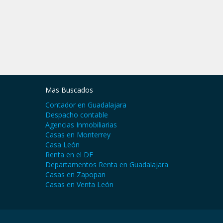
Mas Buscados
Contador en Guadalajara
Despacho contable
Agencias Inmobiliarias
Casas en Monterrey
Casa León
Renta en el DF
Departamentos Renta en Guadalajara
Casas en Zapopan
Casas en Venta León