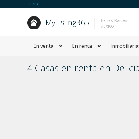
Inicio
MyListing365
Bienes Raices
México
En venta
En renta
Inmobiliaria
4 Casas en renta en Delici