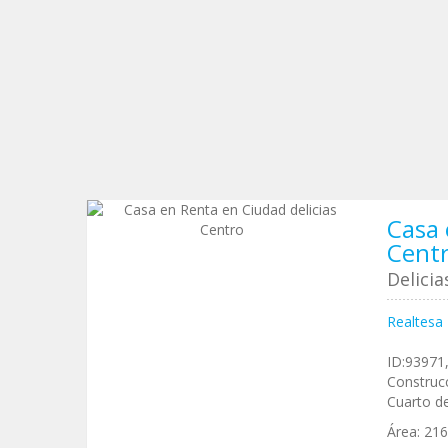
Casa 
Cent
Delici
Realtesa
ID:93971,
Construcc
Cuarto de
Área:
21