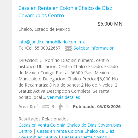
Casa en Renta en Colonia Chalco de Diaz
Covarrubias Centro
$6,000 MN
Chalco, Estado de Mexico
info@juridicoinmobiliario.com.mx
Tel/Cel: 55 30922667
Solicitar información
Direccion: C- Porfirio Diaz sin numero, centro
historico Ubicacion: Centro Chalco Estado: Estado
de Mexico Codigo Postal: 56600 Pais: Mexico
Municipio o Delegacion: Chalco Precio: $6,000 No
de Recamaras: 3 No de banos: 2 No de Niveles: 2
Status: Activa Descripcion Completa: Se renta
bonito local ...
Ver más detalles
2
Área:
0m
3
2
Publicado:
05/08/2026
Resultados Relacionados:
Casas en venta Colonia Chalco de Diaz Covarrubias
Centro
|
Casas en renta Colonia Chalco de Diaz
Covarrubias Centro
|
Casas en venta Chalco
|