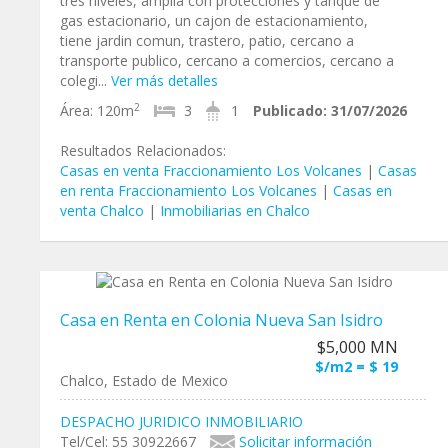
tres niveles, amplia con protecciones y tanque de
gas estacionario, un cajon de estacionamiento,
tiene jardin comun, trastero, patio, cercano a
transporte publico, cercano a comercios, cercano a
colegi...
Ver más detalles
2
Área:
120m
3
1
Publicado:
31/07/2026
Resultados Relacionados:
Casas en venta Fraccionamiento Los Volcanes
|
Casas
en renta Fraccionamiento Los Volcanes
|
Casas en
venta Chalco
|
Inmobiliarias en Chalco
Casa en Renta en Colonia Nueva San Isidro
$5,000 MN
$/m2 = $ 19
Chalco, Estado de Mexico
DESPACHO JURIDICO INMOBILIARIO
Tel/Cel: 55 30922667
Solicitar información