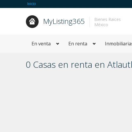
Inicio
MyListing365
Bienes Raices
México
En venta
En renta
Inmobiliaria
0 Casas en renta en Atlaut