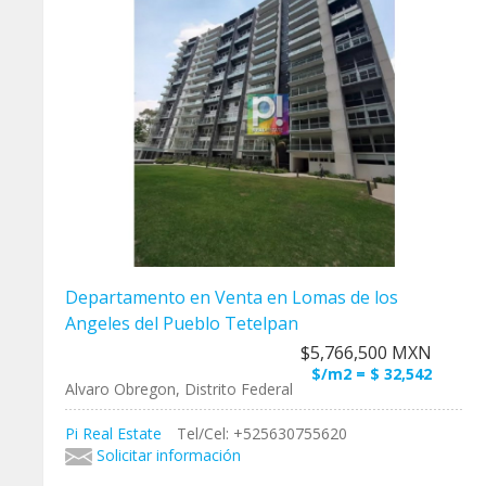
Departamento en Venta en Lomas de los
Angeles del Pueblo Tetelpan
$5,766,500 MXN
$/m2 = $ 32,542
Alvaro Obregon, Distrito Federal
Pi Real Estate
Tel/Cel: +525630755620
Solicitar información