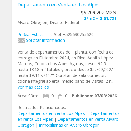
Departamento en Venta en Los Alpes
$5,709,202 MXN
$/m2 = $ 61,721
Alvaro Obregon, Distrito Federal
Pi Real Estate
Tel/Cel: +525630755620
Solicitar información
Venta de departamentos de 1 planta, con fecha de
entrega en Diciembre 2024, en Blvd. Adolfo López
Mateos, Colonia Los Alpes Águilas, desde 92.5
hasta 134.8 m² totales y precio desde $5,709,202.°°
hasta $9,117,211.°° Constan de sala comedor,
cocina integral abierta, medio baño de visitas, 2 r...
Ver más detalles
2
Área:
93m
0
0
Publicado:
07/08/2026
Resultados Relacionados:
Departamentos en venta Los Alpes
|
Departamentos
en renta Los Alpes
|
Departamentos en venta Alvaro
Obregon
|
Inmobiliarias en Alvaro Obregon