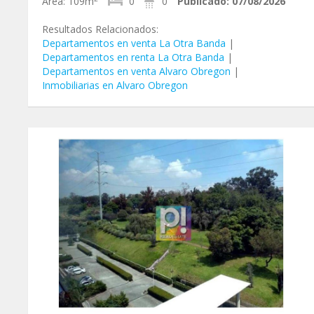
Área:
109m
0
0
Publicado:
07/08/2026
Resultados Relacionados:
Departamentos en venta La Otra Banda
|
Departamentos en renta La Otra Banda
|
Departamentos en venta Alvaro Obregon
|
Inmobiliarias en Alvaro Obregon