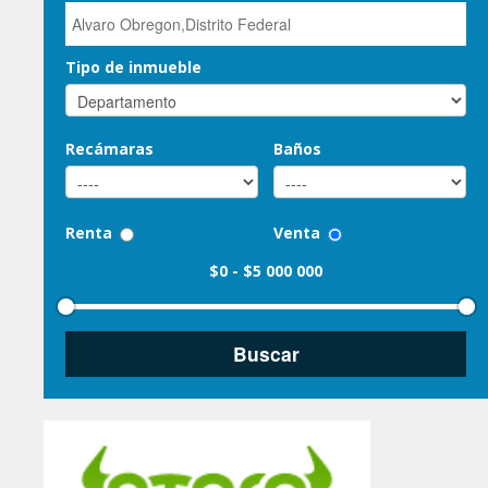
Tipo de inmueble
Recámaras
Baños
Renta
Venta
$0
-
$5 000 000