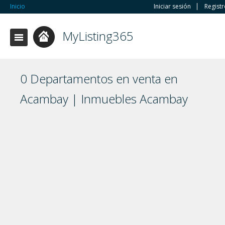
Inicio
Iniciar sesión
Regist
MyListing365
0 Departamentos en venta en
Acambay | Inmuebles Acambay