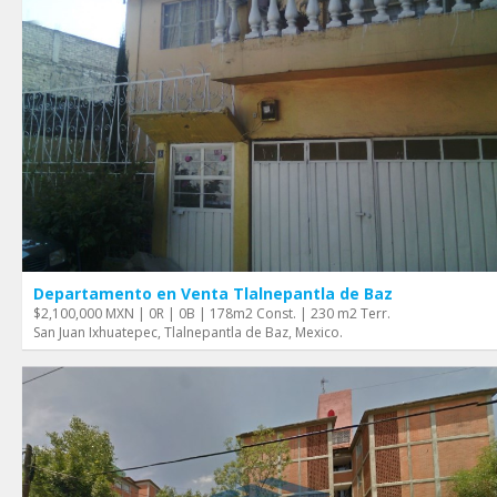
Departamento en Venta Tlalnepantla de Baz
$2,100,000 MXN | 0R | 0B | 178m2 Const. | 230 m2 Terr.
San Juan Ixhuatepec, Tlalnepantla de Baz, Mexico.