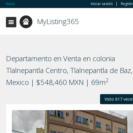
Inicio
Iniciar sesión
Regist
MyListing365
Departamento en Venta en colonia
Tlalnepantla Centro, Tlalnepantla de Baz,
2
Mexico | $548,460 MXN | 69m
Visto 617 vece