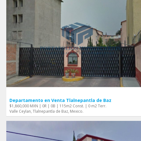
Departamento en Venta Tlalnepantla de Baz
$1,860,000 MXN | 0R | 0B | 115m2 Const. | 0 m2 Terr.
Valle Ceylan, Tlalnepantla de Baz, Mexico.