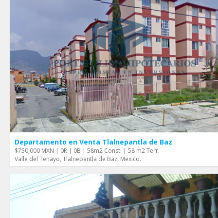
Departamento en Venta Tlalnepantla de Baz
$750,000 MXN | 0R | 0B | 58m2 Const. | 58 m2 Terr.
Valle del Tenayo, Tlalnepantla de Baz, Mexico.