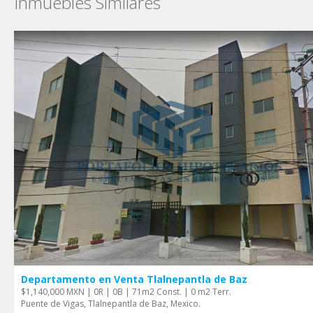
Inmuebles Similares
Departamento en Venta Tlalnepantla de Baz
$1,140,000 MXN | 0R | 0B | 71m2 Const. | 0 m2 Terr.
Puente de Vigas, Tlalnepantla de Baz, Mexico.