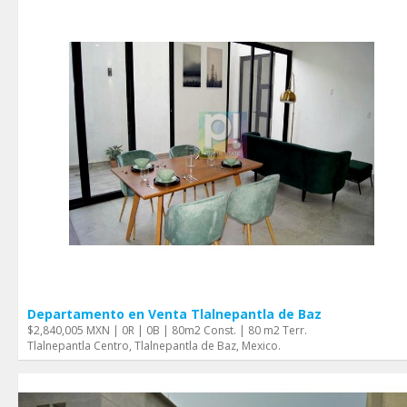
Departamento en Venta Tlalnepantla de Baz
$2,840,005 MXN | 0R | 0B | 80m2 Const. | 80 m2 Terr.
Tlalnepantla Centro, Tlalnepantla de Baz, Mexico.