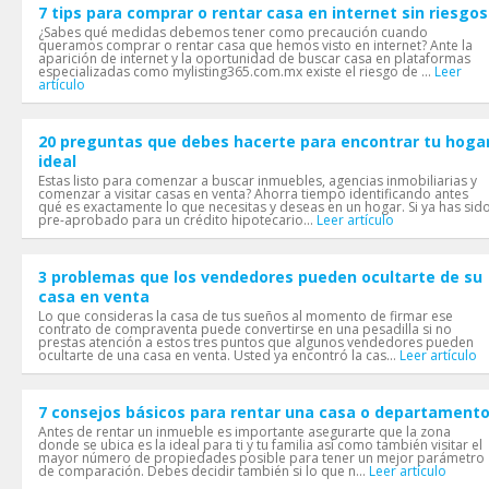
7 tips para comprar o rentar casa en internet sin riesgos
¿Sabes qué medidas debemos tener como precaución cuando
queramos comprar o rentar casa que hemos visto en internet? Ante la
aparición de internet y la oportunidad de buscar casa en plataformas
especializadas como mylisting365.com.mx existe el riesgo de ...
Leer
artículo
20 preguntas que debes hacerte para encontrar tu hoga
ideal
Estas listo para comenzar a buscar inmuebles, agencias inmobiliarias y
comenzar a visitar casas en venta? Ahorra tiempo identificando antes
qué es exactamente lo que necesitas y deseas en un hogar. Si ya has sid
pre-aprobado para un crédito hipotecario...
Leer artículo
3 problemas que los vendedores pueden ocultarte de su
casa en venta
Lo que consideras la casa de tus sueños al momento de firmar ese
contrato de compraventa puede convertirse en una pesadilla si no
prestas atención a estos tres puntos que algunos vendedores pueden
ocultarte de una casa en venta. Usted ya encontró la cas...
Leer artículo
7 consejos básicos para rentar una casa o departament
Antes de rentar un inmueble es importante asegurarte que la zona
donde se ubica es la ideal para ti y tu familia así como también visitar el
mayor número de propiedades posible para tener un mejor parámetro
de comparación. Debes decidir también si lo que n...
Leer artículo