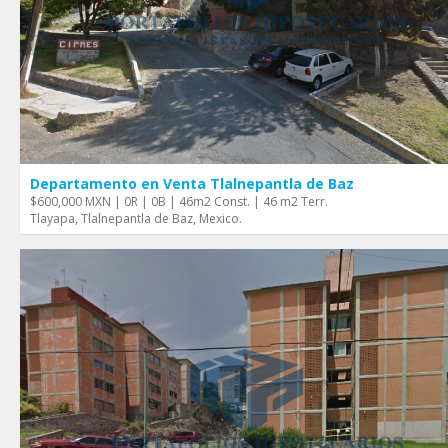
Departamento en Venta Tlalnepantla de Baz
$600,000 MXN | 0R | 0B | 46m2 Const. | 46 m2 Terr.
Tlayapa, Tlalnepantla de Baz, Mexico.