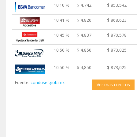
10.10 %
$ 4,742
$ 853,542
10.41 %
$ 4,826
$ 868,623
10.45 %
$ 4,837
$ 870,578
10.50 %
$ 4,850
$ 873,025
10.50 %
$ 4,850
$ 873,025
Fuente:
condusef.gob.mx
Ver mas créditos