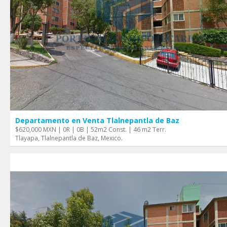
Departamento en Venta Tlalnepantla de Baz
$620,000 MXN | 0R | 0B | 52m2 Const. | 46 m2 Terr.
Tlayapa, Tlalnepantla de Baz, Mexico.