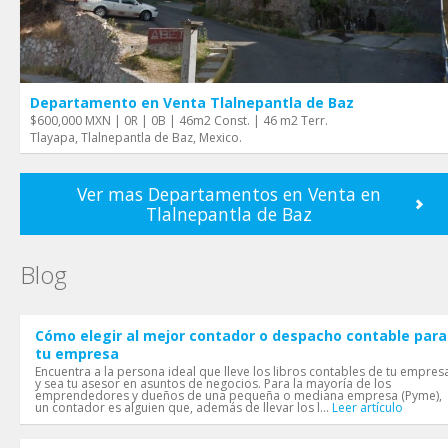
Departamento en Venta Tlalnepantla de Baz
$600,000 MXN | 0R | 0B | 46m2 Const. | 46 m2 Terr.
Tlayapa, Tlalnepantla de Baz, Mexico.
Ver mas Departamentos en Venta en
Tlalnepantla de Baz
Blog
Cómo elegir al mejor contador o despacho contable para
tu empresa
Encuentra a la persona ideal que lleve los libros contables de tu empres
y sea tu asesor en asuntos de negocios. Para la mayoría de los
emprendedores y dueños de una pequeña o mediana empresa (Pyme),
un contador es alguien que, además de llevar los l...
Leer artículo