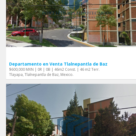
Departamento en Venta Tlalnepantla de Baz
$600,000 MXN | 0R | 0B | 46m2 Const. | 46 m2 Terr.
Tlayapa, Tlalnepantla de Baz, Mexico.