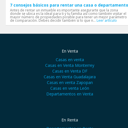
7 consejos básicos para rentar una casa o departament
Antes de rentar un inmueble es importante asegurarte que la zona
donde se ubica es la ideal para ti y tu familia así como también visitar el
mayor número de propiedades posible para tener un mejor parámetro
de comparación. Debes decidir también si lo que n...
Leer artículo
En Venta
Casas en venta
Casas en Venta Monterrey
Casas en Venta DF
Casas en Venta Guadalajara
Casas en venta Zapopan
Casas en venta León
Departamentos en Venta
En Renta