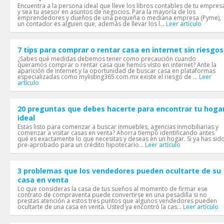
Encuentra a la persona ideal que lleve los libros contables de tu empres
y sea tu asesor en asuntos de negocios. Para la mayoría de los
emprendedores y dueños de una pequeña o mediana empresa (Pyme),
un contador es alguien que, además de llevar los l...
Leer artículo
7 tips para comprar o rentar casa en internet sin riesgos
¿Sabes qué medidas debemos tener como precaución cuando
queramos comprar o rentar casa que hemos visto en internet? Ante la
aparición de internet y la oportunidad de buscar casa en plataformas
especializadas como mylisting365.com.mx existe el riesgo de ...
Leer
artículo
20 preguntas que debes hacerte para encontrar tu hoga
ideal
Estas listo para comenzar a buscar inmuebles, agencias inmobiliarias y
comenzar a visitar casas en venta? Ahorra tiempo identificando antes
qué es exactamente lo que necesitas y deseas en un hogar. Si ya has sid
pre-aprobado para un crédito hipotecario...
Leer artículo
3 problemas que los vendedores pueden ocultarte de su
casa en venta
Lo que consideras la casa de tus sueños al momento de firmar ese
contrato de compraventa puede convertirse en una pesadilla si no
prestas atención a estos tres puntos que algunos vendedores pueden
ocultarte de una casa en venta. Usted ya encontró la cas...
Leer artículo