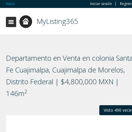
Inicio
Iniciar sesión
Regist
MyListing365
Departamento en Venta en colonia Sant
Fe Cuajimalpa, Cuajimalpa de Morelos,
Distrito Federal | $4,800,000 MXN |
2
146m
Visto 490 vece