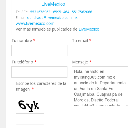
LiveMexico
Tel / Cel:
5531678962 - 65951464 - 5517562066
E-mail:
dandrade@livemexico.com.mx
www.livemexico.com
Ver más inmuebles publicados de
LiveMexico
Tu nombre
*
Tu email
*
Tu teléfono
*
Mensaje
*
Escribe los caractéres de la
imagen:
*