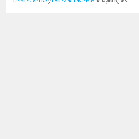
Términos de Uso
y
Política de Privacidad
de Mylisting365.