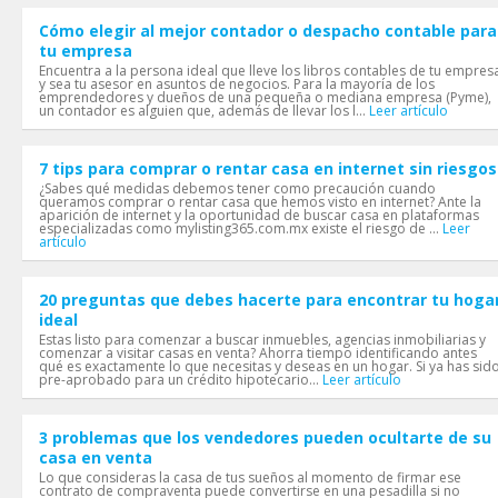
Cómo elegir al mejor contador o despacho contable para
tu empresa
Encuentra a la persona ideal que lleve los libros contables de tu empres
y sea tu asesor en asuntos de negocios. Para la mayoría de los
emprendedores y dueños de una pequeña o mediana empresa (Pyme),
un contador es alguien que, además de llevar los l...
Leer artículo
7 tips para comprar o rentar casa en internet sin riesgos
¿Sabes qué medidas debemos tener como precaución cuando
queramos comprar o rentar casa que hemos visto en internet? Ante la
aparición de internet y la oportunidad de buscar casa en plataformas
especializadas como mylisting365.com.mx existe el riesgo de ...
Leer
artículo
20 preguntas que debes hacerte para encontrar tu hoga
ideal
Estas listo para comenzar a buscar inmuebles, agencias inmobiliarias y
comenzar a visitar casas en venta? Ahorra tiempo identificando antes
qué es exactamente lo que necesitas y deseas en un hogar. Si ya has sid
pre-aprobado para un crédito hipotecario...
Leer artículo
3 problemas que los vendedores pueden ocultarte de su
casa en venta
Lo que consideras la casa de tus sueños al momento de firmar ese
contrato de compraventa puede convertirse en una pesadilla si no