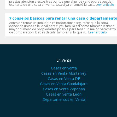
prestas atención a estos tres puntos que algunos vendedores pueden
ocultarte de una casa en venta. Usted ya encontró la cas...
Leer artículo
7 consejos básicos para rentar una casa o departament
Antes de rentar un inmueble es importante asegurarte que la zona
donde se ubica es la ideal para ti y tu familia así como también visitar el
mayor número de propiedades posible para tener un mejor parámetro
de comparación. Debes decidir también si lo que n...
Leer artículo
En Venta
Casas en venta
Casas en Venta Monterrey
Casas en Venta DF
Casas en Venta Guadalajara
Casas en venta Zapopan
Casas en venta León
Departamentos en Venta