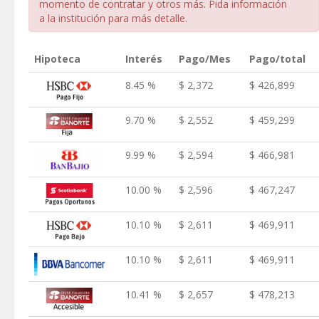
momento de contratar y otros más. Pida información
a la institución para más detalle.
Hipoteca
Interés
Pago/Mes
Pago/total
8.45 %
$ 2,372
$ 426,899
9.70 %
$ 2,552
$ 459,299
9.99 %
$ 2,594
$ 466,981
10.00 %
$ 2,596
$ 467,247
10.10 %
$ 2,611
$ 469,911
10.10 %
$ 2,611
$ 469,911
10.41 %
$ 2,657
$ 478,213