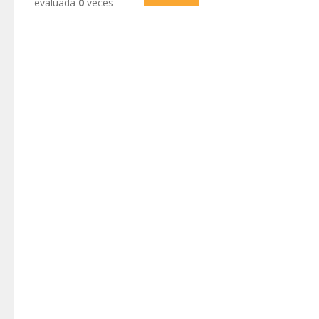
evaluada
0
veces