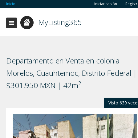
Inicio
Iniciar sesión
Regist
MyListing365
Departamento en Venta en colonia
Morelos, Cuauhtemoc, Distrito Federal |
2
$301,950 MXN | 42m
Visto 639 vece