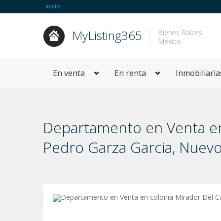
Inicio
MyListing365
Bienes Raices
México
En venta
En renta
Inmobiliaria
Departamento en Venta en
Pedro Garza Garci­a, Nue