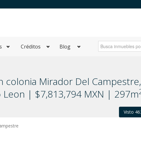
s
Créditos
Blog
 colonia Mirador Del Campestre,
vo Leon | $7,813,794 MXN | 297m
Visto 46