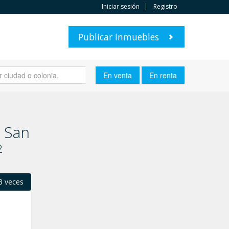
Iniciar sesión
Registro
Publicar Inmuebles
 San
2
3 veces