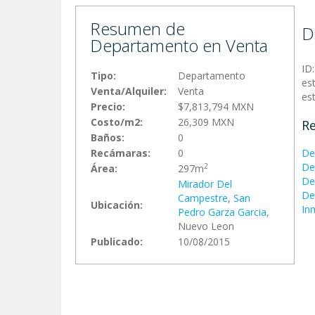
Resumen de
D
Departamento en Venta
ID
Tipo:
Departamento
es
Venta/Alquiler:
Venta
es
Precio:
$7,813,794 MXN
Costo/m2:
26,309 MXN
Re
Baños:
0
Recámaras:
0
De
De
2
Área:
297m
De
Mirador Del
De
Campestre
,
San
Ubicación:
In
Pedro Garza Garci­a
,
Nuevo Leon
Publicado:
10/08/2015