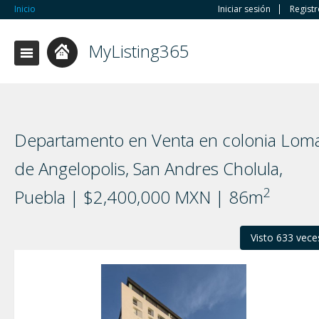
Inicio
Iniciar sesión
Regist
MyListing365
Departamento en Venta en colonia Lom
de Angelopolis, San Andres Cholula,
2
Puebla | $2,400,000 MXN | 86m
Visto 633 vece