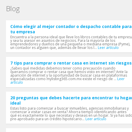
Blog
Cómo elegir al mejor contador o despacho contable para
tu empresa
Encuentra a la persona ideal que lleve los libros contables de tu empres
y sea tu asesor en asuntos de negocios. Para la mayoría de los
emprendedores y dueños de una pequeña o mediana empresa (Pyme),
un contador es alguien que, además de llevar los l...
Leer artículo
7 tips para comprar o rentar casa en internet sin riesgos
¿Sabes qué medidas debemos tener como precaución cuando
queramos comprar o rentar casa que hemos visto en internet? Ante la
aparición de internet y la oportunidad de buscar casa en plataformas
especializadas como mylisting365.com.mx existe el riesgo de ...
Leer
artículo
20 preguntas que debes hacerte para encontrar tu hoga
ideal
Estas listo para comenzar a buscar inmuebles, agencias inmobiliarias y
comenzar a visitar casas en venta? Ahorra tiempo identificando antes
qué es exactamente lo que necesitas y deseas en un hogar. Si ya has sid
pre-aprobado para un crédito hipotecario...
Leer artículo