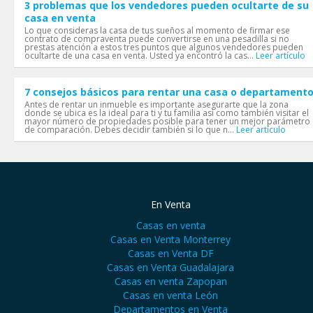
3 problemas que los vendedores pueden ocultarte de su
casa en venta
Lo que consideras la casa de tus sueños al momento de firmar ese
contrato de compraventa puede convertirse en una pesadilla si no
prestas atención a estos tres puntos que algunos vendedores pueden
ocultarte de una casa en venta. Usted ya encontró la cas...
Leer artículo
7 consejos básicos para rentar una casa o departament
Antes de rentar un inmueble es importante asegurarte que la zona
donde se ubica es la ideal para ti y tu familia así como también visitar el
mayor número de propiedades posible para tener un mejor parámetro
de comparación. Debes decidir también si lo que n...
Leer artículo
En Venta
Casas en venta
Casas en Venta Monterrey
Casas en Venta DF
Casas en Venta Guadalajara
Casas en venta Zapopan
Casas en venta León
Departamentos en Venta