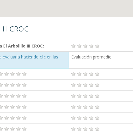
o III CROC
l Arbolillo III CROC:
evaluarla haciendo clic en las
Evaluación promedio: