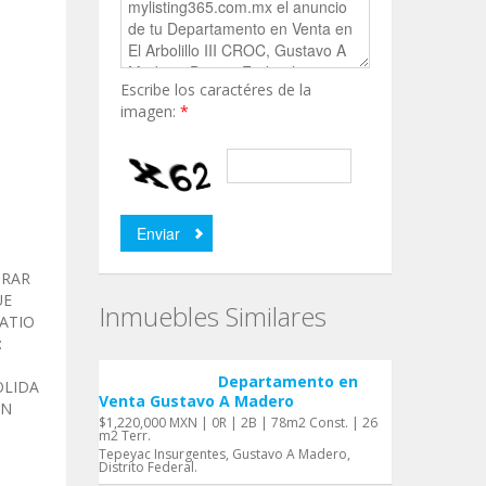
Escribe los caractéres de la
imagen:
*
URAR
UE
Inmuebles Similares
ATIO
:
Departamento en
OLIDA
Venta Gustavo A Madero
ÓN
$1,220,000 MXN | 0R | 2B | 78m2 Const. | 26
m2 Terr.
Tepeyac Insurgentes, Gustavo A Madero,
Distrito Federal.