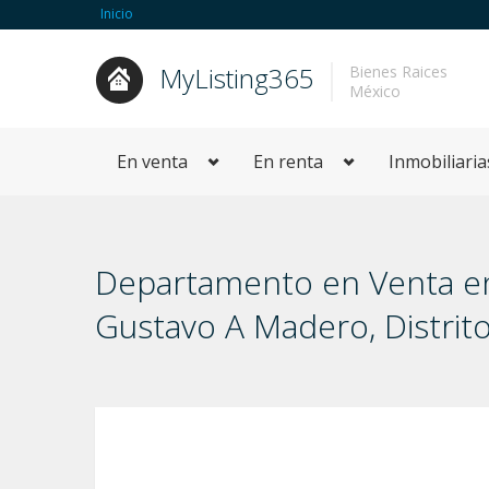
Inicio
MyListing365
Bienes Raices
México
En venta
En renta
Inmobiliaria
Departamento en Venta en c
Gustavo A Madero, Distri