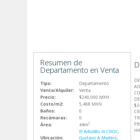
Resumen de
D
Departamento en Venta
DE
Tipo:
Departamento
AD
Venta/Alquiler:
Venta
CO
Precio:
$240,000 MXN
DE
Costo/m2:
5,468 MXN
$2
Baños:
0
CR
Recámaras:
0
TR
PR
2
Área:
44m
HI
El Arbolillo III CROC
,
Ubicación:
Gustavo A Madero
,