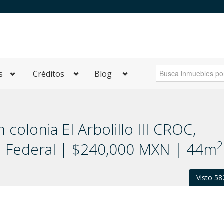
s
Créditos
Blog
olonia El Arbolillo III CROC,
2
to Federal | $240,000 MXN | 44m
Visto 58