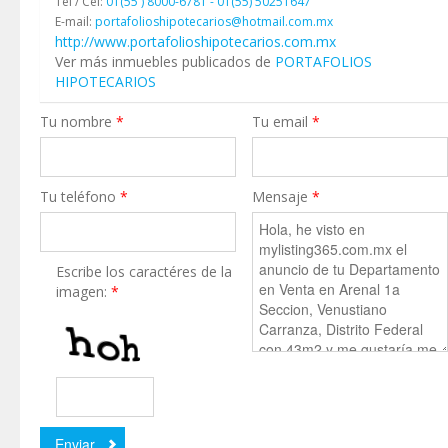
Tel / Cel:
01(55 ) 8000-6781 - 01(55) 50251647
E-mail:
portafolioshipotecarios@hotmail.com.mx
http://www.portafolioshipotecarios.com.mx
Ver más inmuebles publicados de
PORTAFOLIOS
HIPOTECARIOS
Tu nombre
*
Tu email
*
Tu teléfono
*
Mensaje
*
Escribe los caractéres de la
imagen:
*