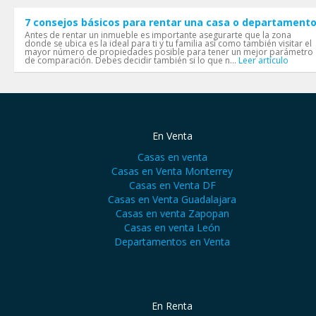
7 consejos básicos para rentar una casa o departament
Antes de rentar un inmueble es importante asegurarte que la zona
donde se ubica es la ideal para ti y tu familia así como también visitar el
mayor número de propiedades posible para tener un mejor parámetro
de comparación. Debes decidir también si lo que n...
Leer artículo
En Venta
Casas en venta
Casas en Venta Monterrey
Casas en Venta DF
Casas en Venta Guadalajara
Casas en venta Zapopan
Casas en venta León
Departamentos en Venta
En Renta