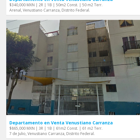
$340,000 MXN | 2R | 1B | 50m2 Const. | 50 m2 Terr.
Arenal, Venustiano Carranza, Distrito Federal.
Departamento en Venta Venustiano Carranza
$865,000 MXN | 3R | 1B | 61m2 Const. | 61 m2 Terr.
7 de Julio, Venustiano Carranza, Distrito Federal.