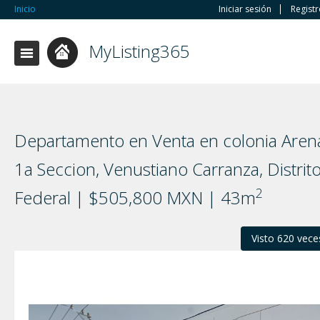
Inicio
Iniciar sesión
Regist
MyListing365
Departamento en Venta en colonia Aren
1a Seccion, Venustiano Carranza, Distrit
2
Federal | $505,800 MXN | 43m
Visto 620 vece