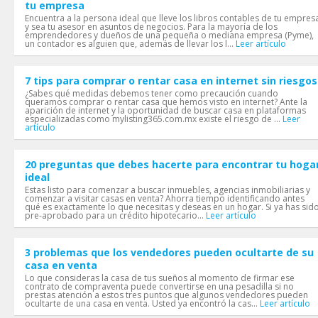
tu empresa
Encuentra a la persona ideal que lleve los libros contables de tu empres
y sea tu asesor en asuntos de negocios. Para la mayoría de los
emprendedores y dueños de una pequeña o mediana empresa (Pyme),
un contador es alguien que, además de llevar los l...
Leer artículo
7 tips para comprar o rentar casa en internet sin riesgos
¿Sabes qué medidas debemos tener como precaución cuando
queramos comprar o rentar casa que hemos visto en internet? Ante la
aparición de internet y la oportunidad de buscar casa en plataformas
especializadas como mylisting365.com.mx existe el riesgo de ...
Leer
artículo
20 preguntas que debes hacerte para encontrar tu hoga
ideal
Estas listo para comenzar a buscar inmuebles, agencias inmobiliarias y
comenzar a visitar casas en venta? Ahorra tiempo identificando antes
qué es exactamente lo que necesitas y deseas en un hogar. Si ya has sid
pre-aprobado para un crédito hipotecario...
Leer artículo
3 problemas que los vendedores pueden ocultarte de su
casa en venta
Lo que consideras la casa de tus sueños al momento de firmar ese
contrato de compraventa puede convertirse en una pesadilla si no
prestas atención a estos tres puntos que algunos vendedores pueden
ocultarte de una casa en venta. Usted ya encontró la cas...
Leer artículo