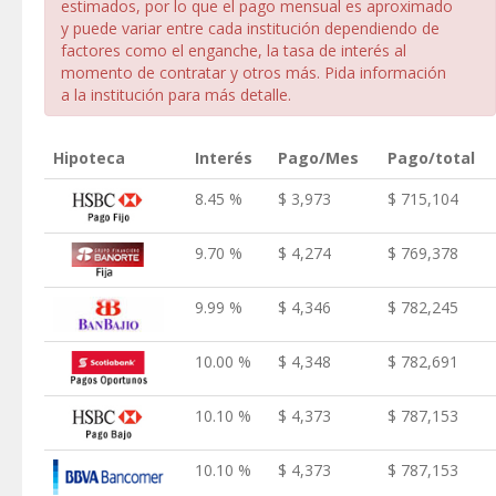
estimados, por lo que el pago mensual es aproximado
y puede variar entre cada institución dependiendo de
factores como el enganche, la tasa de interés al
momento de contratar y otros más. Pida información
a la institución para más detalle.
Hipoteca
Interés
Pago/Mes
Pago/total
8.45 %
$ 3,973
$ 715,104
9.70 %
$ 4,274
$ 769,378
9.99 %
$ 4,346
$ 782,245
10.00 %
$ 4,348
$ 782,691
10.10 %
$ 4,373
$ 787,153
10.10 %
$ 4,373
$ 787,153