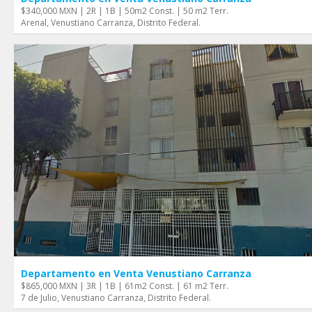
$340,000 MXN | 2R | 1B | 50m2 Const. | 50 m2 Terr.
Arenal, Venustiano Carranza, Distrito Federal.
Departamento en Venta Venustiano Carranza
$865,000 MXN | 3R | 1B | 61m2 Const. | 61 m2 Terr.
7 de Julio, Venustiano Carranza, Distrito Federal.