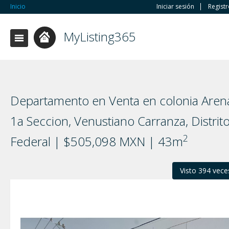
Inicio
Iniciar sesión
Regist
MyListing365
Departamento en Venta en colonia Aren
1a Seccion, Venustiano Carranza, Distrit
2
Federal | $505,098 MXN | 43m
Visto 394 vece