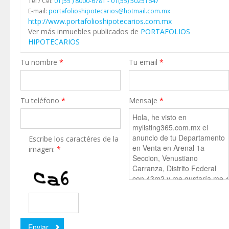
Tel / Cel:
01(55 ) 8000-6781 - 01(55) 50251647
E-mail:
portafolioshipotecarios@hotmail.com.mx
http://www.portafolioshipotecarios.com.mx
Ver más inmuebles publicados de
PORTAFOLIOS
HIPOTECARIOS
Tu nombre
*
Tu email
*
Tu teléfono
*
Mensaje
*
Escribe los caractéres de la
imagen:
*