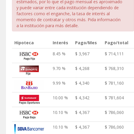
estimados, por lo que el pago mensual es aproximado
y puede variar entre cada institución dependiendo de
factores como el enganche, la tasa de interés al
momento de contratar y otros más. Pida información
a la institución para más detalle.
Hipoteca
Interés
Pago/Mes
Pago/total
8.45 %
$ 3,967
$ 714,111
9.70 %
$ 4,268
$ 768,310
9.99 %
$ 4,340
$ 781,160
10.00 %
$ 4,342
$ 781,604
10.10 %
$ 4,367
$ 786,060
10.10 %
$ 4,367
$ 786,060