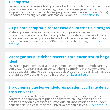
tu empresa
Encuentra a la persona ideal que lleve los libros contables de tu empres
y sea tu asesor en asuntos de negocios. Para la mayoría de los
emprendedores y dueños de una pequeña o mediana empresa (Pyme),
un contador es alguien que, además de llevar los l...
Leer artículo
7 tips para comprar o rentar casa en internet sin riesgos
¿Sabes qué medidas debemos tener como precaución cuando
queramos comprar o rentar casa que hemos visto en internet? Ante la
aparición de internet y la oportunidad de buscar casa en plataformas
especializadas como mylisting365.com.mx existe el riesgo de ...
Leer
artículo
20 preguntas que debes hacerte para encontrar tu hoga
ideal
Estas listo para comenzar a buscar inmuebles, agencias inmobiliarias y
comenzar a visitar casas en venta? Ahorra tiempo identificando antes
qué es exactamente lo que necesitas y deseas en un hogar. Si ya has sid
pre-aprobado para un crédito hipotecario...
Leer artículo
3 problemas que los vendedores pueden ocultarte de su
casa en venta
Lo que consideras la casa de tus sueños al momento de firmar ese
contrato de compraventa puede convertirse en una pesadilla si no
prestas atención a estos tres puntos que algunos vendedores pueden
ocultarte de una casa en venta. Usted ya encontró la cas...
Leer artículo