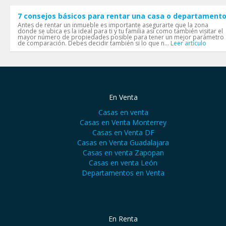
7 consejos básicos para rentar una casa o departament
Antes de rentar un inmueble es importante asegurarte que la zona
donde se ubica es la ideal para ti y tu familia así como también visitar el
mayor número de propiedades posible para tener un mejor parámetro
de comparación. Debes decidir también si lo que n...
Leer artículo
En Venta
Casas en venta
Casas en Venta Monterrey
Casas en Venta DF
Casas en Venta Guadalajara
Casas en venta Zapopan
Casas en venta León
Departamentos en Venta
En Renta