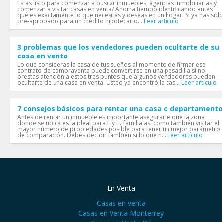
Estas listo para comenzar a buscar inmuebles, agencias inmobiliarias y
comenzar a visitar casas en venta? Ahorra tiempo identificando antes
qué es exactamente lo que necesitas y deseas en un hogar. Si ya has sid
pre-aprobado para un crédito hipotecario...
Leer artículo
3 problemas que los vendedores pueden ocultarte de su
casa en venta
Lo que consideras la casa de tus sueños al momento de firmar ese
contrato de compraventa puede convertirse en una pesadilla si no
prestas atención a estos tres puntos que algunos vendedores pueden
ocultarte de una casa en venta. Usted ya encontró la cas...
Leer artículo
7 consejos básicos para rentar una casa o departament
Antes de rentar un inmueble es importante asegurarte que la zona
donde se ubica es la ideal para ti y tu familia así como también visitar el
mayor número de propiedades posible para tener un mejor parámetro
de comparación. Debes decidir también si lo que n...
Leer artículo
En Venta
Casas en venta
Casas en Venta Monterrey