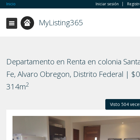
Inicio
Iniciar sesión
Regist
MyListing365
Departamento en Renta en colonia Sant
Fe, Alvaro Obregon, Distrito Federal | $0
2
314m
Visto 504 vece