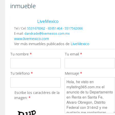
inmueble
LiveMexico
Tel / Cel:
5531678962 - 65951464 - 5517562066
E-mail:
dandrade@livemexico.com.mx
www.livemexico.com
Ver más inmuebles publicados de
LiveMexico
Tu nombre
*
Tu email
*
Tu teléfono
*
Mensaje
*
Escribe los caractéres de la
imagen:
*