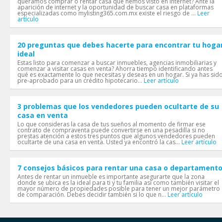
queramos comprar o rentar casa que hemos visto en internet? Ante la
aparición de internet y la oportunidad de buscar casa en plataformas
especializadas como mylisting365.com.mx existe el riesgo de ...
Leer
artículo
20 preguntas que debes hacerte para encontrar tu hoga
ideal
Estas listo para comenzar a buscar inmuebles, agencias inmobiliarias y
comenzar a visitar casas en venta? Ahorra tiempo identificando antes
qué es exactamente lo que necesitas y deseas en un hogar. Si ya has sid
pre-aprobado para un crédito hipotecario...
Leer artículo
3 problemas que los vendedores pueden ocultarte de su
casa en venta
Lo que consideras la casa de tus sueños al momento de firmar ese
contrato de compraventa puede convertirse en una pesadilla si no
prestas atención a estos tres puntos que algunos vendedores pueden
ocultarte de una casa en venta. Usted ya encontró la cas...
Leer artículo
7 consejos básicos para rentar una casa o departament
Antes de rentar un inmueble es importante asegurarte que la zona
donde se ubica es la ideal para ti y tu familia así como también visitar el
mayor número de propiedades posible para tener un mejor parámetro
de comparación. Debes decidir también si lo que n...
Leer artículo