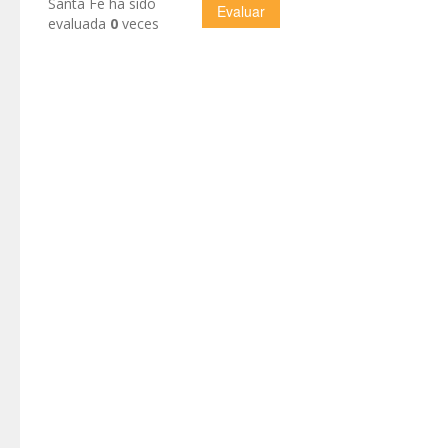
Santa Fe ha sido
evaluada
0
veces