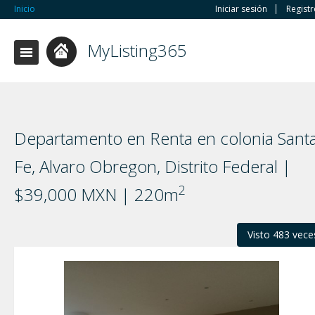
Inicio
Iniciar sesión
Regist
MyListing365
Departamento en Renta en colonia Sant
Fe, Alvaro Obregon, Distrito Federal |
2
$39,000 MXN | 220m
Visto 483 vece