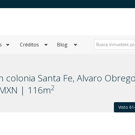
s
Créditos
Blog
colonia Santa Fe, Alvaro Obrego
2
0 MXN | 116m
Visto 61