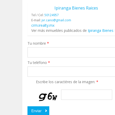
Ipiranga Bienes Raices
Tel / Cel:
50124957
E-mail:
jvr.cano@gmail.com
crm.irealty.mx
Ver más inmuebles publicados de
Ipiranga Bienes
Tu nombre
*
Tu teléfono
*
Escribe los caractéres de la imagen:
*