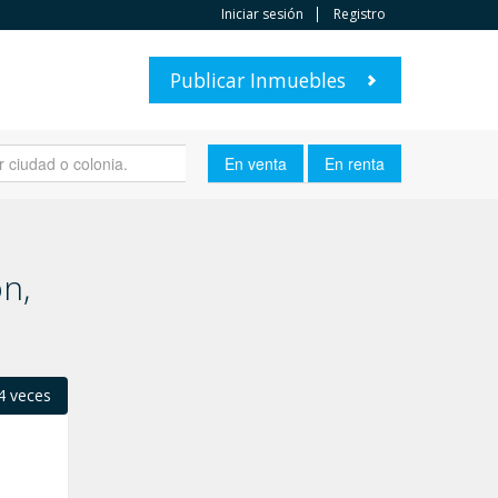
Iniciar sesión
Registro
Publicar Inmuebles
n,
4 veces