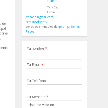
Raices
Tel / Cel:
E-mail:
jvr.cano@gmail.com
crm.irealty.mx
s de
Ver otros inmuebles de
Ipiranga Bienes
ipal
Raices
ocina
,
iento.
Tu nombre
*
Tu Email
*
Tu Teléfono
Tu Mensaje
*