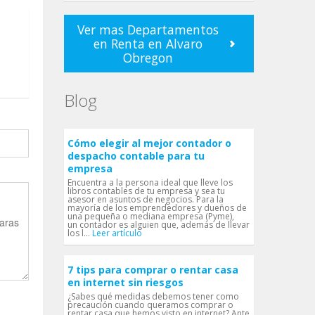
Ver mas Departamentos
en Renta en Alvaro
Obregon
Blog
Cómo elegir al mejor contador o
despacho contable para tu
empresa
Encuentra a la persona ideal que lleve los
libros contables de tu empresa y sea tu
asesor en asuntos de negocios. Para la
mayoría de los emprendedores y dueños de
una pequeña o mediana empresa (Pyme),
un contador es alguien que, además de llevar
los l...
Leer artículo
7 tips para comprar o rentar casa
en internet sin riesgos
¿Sabes qué medidas debemos tener como
precaución cuando queramos comprar o
rentar casa que hemos visto en internet? Ante