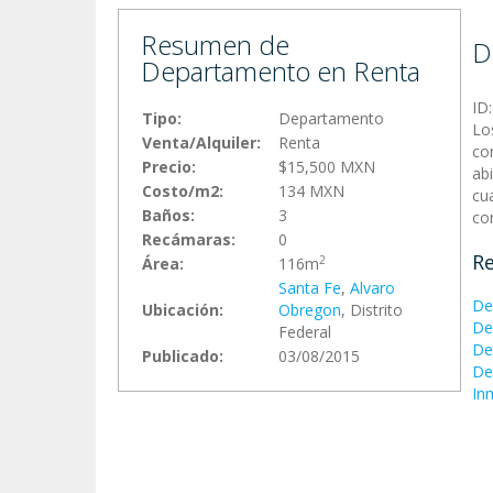
Resumen de
D
Departamento en Renta
ID
Tipo:
Departamento
Lo
Venta/Alquiler:
Renta
co
Precio:
$15,500 MXN
ab
Costo/m2:
134 MXN
cu
Baños:
3
co
Recámaras:
0
Re
2
Área:
116m
Santa Fe
,
Alvaro
De
Ubicación:
Obregon
, Distrito
De
Federal
De
Publicado:
03/08/2015
De
In