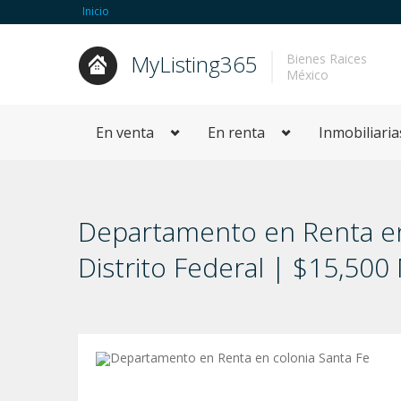
Inicio
MyListing365
Bienes Raices
México
En venta
En renta
Inmobiliaria
Departamento en Renta en 
Distrito Federal | $15,50