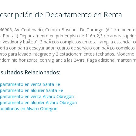
escripción de Departamento en Renta
:46905, Av. Centenario, Colonia Bosques De Tarango. (A 1 km puente
s Poetas) Departamento en primer piso de 116m2,3 recamaras (princ
n vestidor y baÃ±o), 3 baÃ±os completos en total, amplia estancia, c
ierta con barra desayunador, cuarto de servicio con baÃ±o completo 
arto para lavado integrado y 2 estacionamientos techados. Moderno
ndominio horizontal con vigilancia las 24hrs. Paga adicional mantenim
sultados Relacionados:
partamento en venta Santa Fe
partamento en alquiler Santa Fe
partamento en venta Alvaro Obregon
partamento en alquiler Alvaro Obregon
mobiliarias en Alvaro Obregon