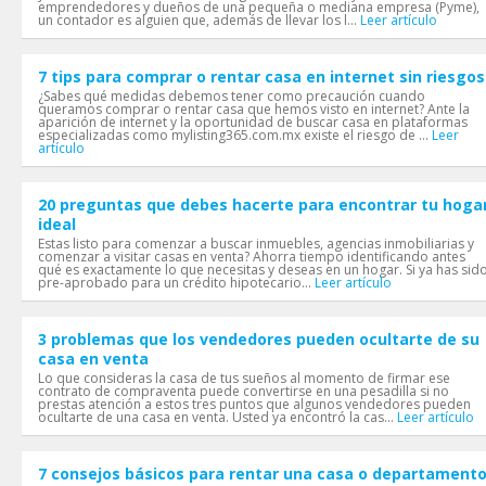
emprendedores y dueños de una pequeña o mediana empresa (Pyme),
un contador es alguien que, además de llevar los l...
Leer artículo
7 tips para comprar o rentar casa en internet sin riesgos
¿Sabes qué medidas debemos tener como precaución cuando
queramos comprar o rentar casa que hemos visto en internet? Ante la
aparición de internet y la oportunidad de buscar casa en plataformas
especializadas como mylisting365.com.mx existe el riesgo de ...
Leer
artículo
20 preguntas que debes hacerte para encontrar tu hoga
ideal
Estas listo para comenzar a buscar inmuebles, agencias inmobiliarias y
comenzar a visitar casas en venta? Ahorra tiempo identificando antes
qué es exactamente lo que necesitas y deseas en un hogar. Si ya has sid
pre-aprobado para un crédito hipotecario...
Leer artículo
3 problemas que los vendedores pueden ocultarte de su
casa en venta
Lo que consideras la casa de tus sueños al momento de firmar ese
contrato de compraventa puede convertirse en una pesadilla si no
prestas atención a estos tres puntos que algunos vendedores pueden
ocultarte de una casa en venta. Usted ya encontró la cas...
Leer artículo
7 consejos básicos para rentar una casa o departament