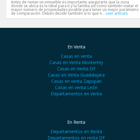
Antes de rentar un inmueble es importante asegurarte que la zona
donde se ubica es la ideal para ti y tu familia así como también visitar el
mayor número de propiedades posible para tener un mejor parámetro
de comparación. Debes decidir también si lo que n...
Leer artículo
En Venta
Casas en venta
Casas en Venta Monterrey
Casas en Venta DF
Casas en Venta Guadalajara
Casas en venta Zapopan
Casas en venta León
Departamentos en Venta
En Renta
Departamentos en Renta
Departamentos en renta DF