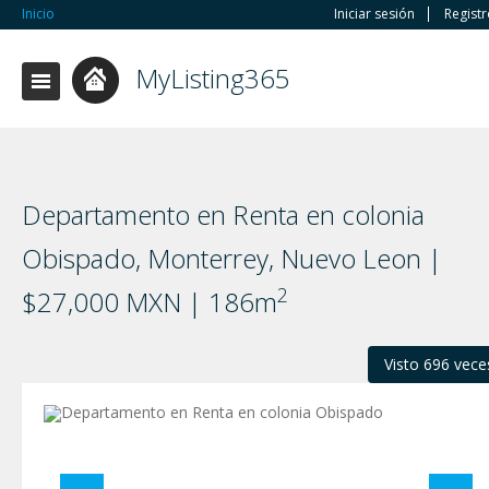
Inicio
Iniciar sesión
Regist
MyListing365
Departamento en Renta en colonia
Obispado, Monterrey, Nuevo Leon |
2
$27,000 MXN | 186m
Visto 696 vece