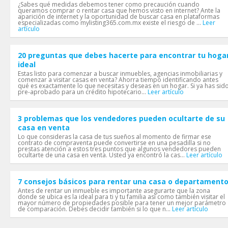
¿Sabes qué medidas debemos tener como precaución cuando
queramos comprar o rentar casa que hemos visto en internet? Ante la
aparición de internet y la oportunidad de buscar casa en plataformas
especializadas como mylisting365.com.mx existe el riesgo de ...
Leer
artículo
20 preguntas que debes hacerte para encontrar tu hoga
ideal
Estas listo para comenzar a buscar inmuebles, agencias inmobiliarias y
comenzar a visitar casas en venta? Ahorra tiempo identificando antes
qué es exactamente lo que necesitas y deseas en un hogar. Si ya has sid
pre-aprobado para un crédito hipotecario...
Leer artículo
3 problemas que los vendedores pueden ocultarte de su
casa en venta
Lo que consideras la casa de tus sueños al momento de firmar ese
contrato de compraventa puede convertirse en una pesadilla si no
prestas atención a estos tres puntos que algunos vendedores pueden
ocultarte de una casa en venta. Usted ya encontró la cas...
Leer artículo
7 consejos básicos para rentar una casa o departament
Antes de rentar un inmueble es importante asegurarte que la zona
donde se ubica es la ideal para ti y tu familia así como también visitar el
mayor número de propiedades posible para tener un mejor parámetro
de comparación. Debes decidir también si lo que n...
Leer artículo