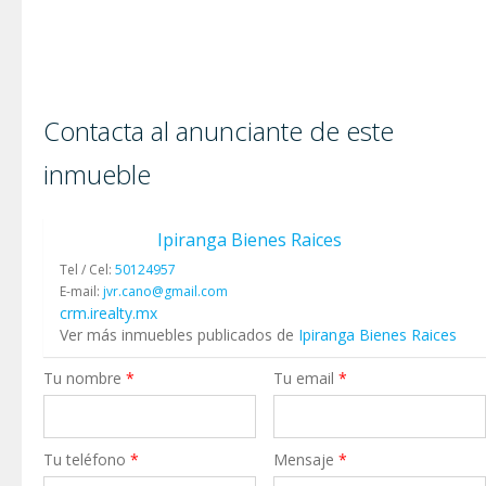
Contacta al anunciante de este
inmueble
Ipiranga Bienes Raices
Tel / Cel:
50124957
E-mail:
jvr.cano@gmail.com
crm.irealty.mx
Ver más inmuebles publicados de
Ipiranga Bienes Raices
Tu nombre
*
Tu email
*
Tu teléfono
*
Mensaje
*