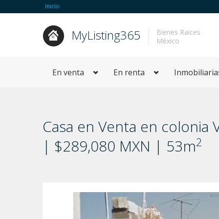
Inicio
MyListing365
Bienes Raices
México
En venta
En renta
Inmobiliaria
Casa en Venta en colonia Vi
2
| $289,080 MXN | 53m