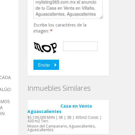
Escribe los caractéres de la
imagen:
*
ICADA
Inmuebles Similares
ALÚO:
AMOS
Casa en Venta
LA
Aguascalientes
ON
$5,100,000 MXN | 0R | 3B | 435m2 Const. |
430 m2 Terr.
Mision del Campanario, Aguascalientes,
Aguascalientes.