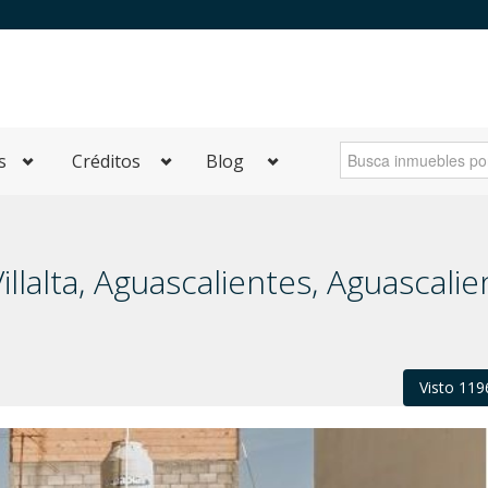
s
Créditos
Blog
llalta, Aguascalientes, Aguascalie
Visto 119