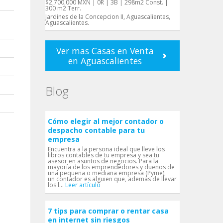
$2,700,000 MXN | 0R | 3B | 298m2 Const. |
300 m2 Terr.
Jardines de la Concepcion II, Aguascalientes,
Aguascalientes.
Ver mas Casas en Venta
en Aguascalientes
Blog
Cómo elegir al mejor contador o
despacho contable para tu
empresa
Encuentra a la persona ideal que lleve los
libros contables de tu empresa y sea tu
asesor en asuntos de negocios. Para la
mayoría de los emprendedores y dueños de
una pequeña o mediana empresa (Pyme),
un contador es alguien que, además de llevar
los l...
Leer artículo
7 tips para comprar o rentar casa
en internet sin riesgos