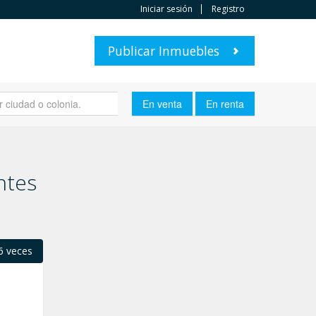
Iniciar sesión
Registro
Publicar Inmuebles
ntes
6 veces