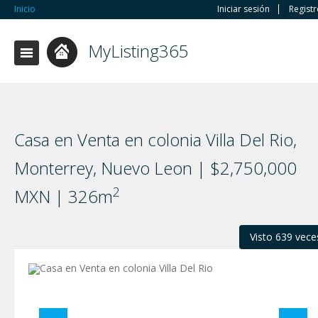
Inicio
Iniciar sesión
Regist
MyListing365
Casa en Venta en colonia Villa Del Rio,
Monterrey, Nuevo Leon | $2,750,000
2
MXN | 326m
Visto 639 vece