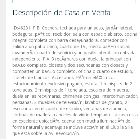
Descripción de Casa en Venta
ID:46231, P.B. Cochera techada para un auto, jardÃ­n lateral,
bodeguita, pÃ³rtico, recibidor, sala con espacio abierto, cocina
integral completa con barra desayunadora, comedor con
salida a un patio chico, cuarto de TV., medio baÃ±o social,
lavanderÃ­a, cuarto de servicio y un pasillo lateral con entrada
independiente. P.A. 3 recÃ¡maras con duela, la principal con
baÃ±o completo, closets y dos secundarias con closets y
comparten un baÃ±o completo, oficina o cuarto de estudio,
closets de blancos. Accesorios: PÃ³rton elÃ©ctrico,
estacionamiento exclusivo pagado, estufa, 1 minisplits de 2
toneladas, 2 minisplits de 1 tonelada, escalera de madera,
duela en las recÃ¡maras, chimenea con gas, intercomunicador,
persianas, 2 muebles de televisiÃ³n, lavabos de granito, 2
escritorios en el cuarto de estudio, ventanas de aluminio,
cortinas de madera, canceles de vidrio templado. La casa esta
en excelente ubicaciÃ³n, cuenta con mucha iluminaciÃ³n de
forma natural y ademÃ¡s se incluye acciÃ³n en el Club la Silla
que esta sobre la Av. RevoluciÃ³n.