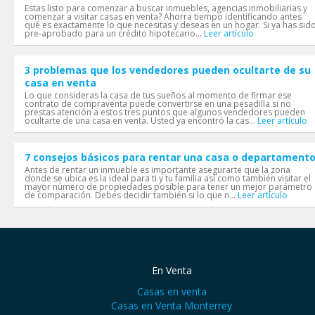
Estas listo para comenzar a buscar inmuebles, agencias inmobiliarias y
comenzar a visitar casas en venta? Ahorra tiempo identificando antes
qué es exactamente lo que necesitas y deseas en un hogar. Si ya has sid
pre-aprobado para un crédito hipotecario...
Leer artículo
3 problemas que los vendedores pueden ocultarte de su
casa en venta
Lo que consideras la casa de tus sueños al momento de firmar ese
contrato de compraventa puede convertirse en una pesadilla si no
prestas atención a estos tres puntos que algunos vendedores pueden
ocultarte de una casa en venta. Usted ya encontró la cas...
Leer artículo
7 consejos básicos para rentar una casa o departament
Antes de rentar un inmueble es importante asegurarte que la zona
donde se ubica es la ideal para ti y tu familia así como también visitar el
mayor número de propiedades posible para tener un mejor parámetro
de comparación. Debes decidir también si lo que n...
Leer artículo
En Venta
Casas en venta
Casas en Venta Monterrey