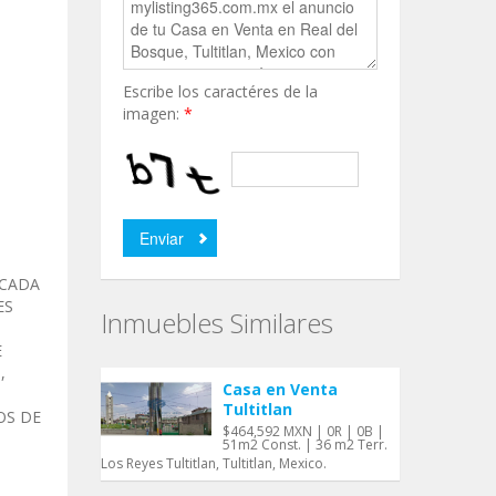
Escribe los caractéres de la
imagen:
*
ICADA
ES
Inmuebles Similares
E
,
Casa en Venta
Tultitlan
OS DE
$464,592 MXN | 0R | 0B |
51m2 Const. | 36 m2 Terr.
Los Reyes Tultitlan, Tultitlan, Mexico.