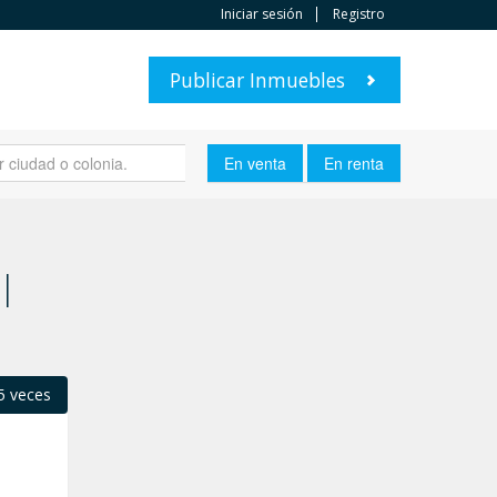
Iniciar sesión
Registro
Publicar Inmuebles
 |
5 veces