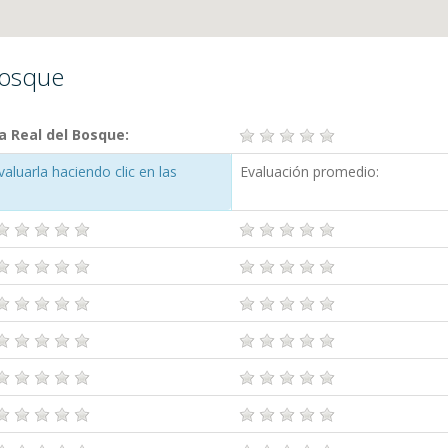
Bosque
a Real del Bosque:
luarla haciendo clic en las
Evaluación promedio: