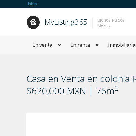
Inicio
MyListing365
Bienes Raices
México
En venta
En renta
Inmobiliaria
Casa en Venta en colonia R
2
$620,000 MXN | 76m