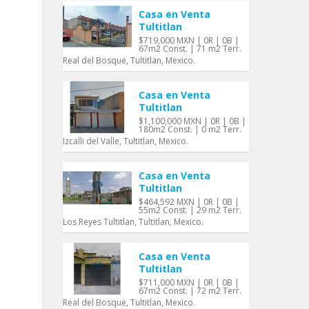
Casa en Venta
Tultitlan
$719,000 MXN | 0R | 0B |
67m2 Const. | 71 m2 Terr.
Real del Bosque, Tultitlan, Mexico.
Casa en Venta
Tultitlan
$1,100,000 MXN | 0R | 0B |
180m2 Const. | 0 m2 Terr.
Izcalli del Valle, Tultitlan, Mexico.
Casa en Venta
Tultitlan
$464,592 MXN | 0R | 0B |
55m2 Const. | 29 m2 Terr.
Los Reyes Tultitlan, Tultitlan, Mexico.
Casa en Venta
Tultitlan
$711,000 MXN | 0R | 0B |
67m2 Const. | 72 m2 Terr.
Real del Bosque, Tultitlan, Mexico.