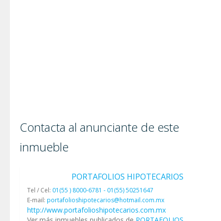
Contacta al anunciante de este
inmueble
PORTAFOLIOS HIPOTECARIOS
Tel / Cel:
01(55 ) 8000-6781 - 01(55) 50251647
E-mail:
portafolioshipotecarios@hotmail.com.mx
http://www.portafolioshipotecarios.com.mx
Ver más inmuebles publicados de
PORTAFOLIOS