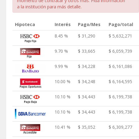
momento de contratar y otros más. Pida información
a la institución para más detalle.
Hipoteca
Interés
Pago/Mes
Pago/total
8.45 %
$ 31,290
$ 5,632,271
9.70 %
$ 33,665
$ 6,059,739
9.99 %
$ 34,228
$ 6,161,086
10.00 %
$ 34,248
$ 6,164,595
10.10 %
$ 34,443
$ 6,199,738
10.10 %
$ 34,443
$ 6,199,738
10.41 %
$ 35,052
$ 6,309,277