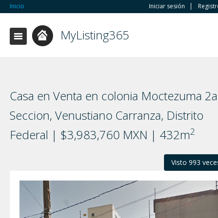
Inicio
Iniciar sesión
Regist
MyListing365
Casa en Venta en colonia Moctezuma 2a
Seccion, Venustiano Carranza, Distrito
2
Federal | $3,983,760 MXN | 432m
Visto 993 vece