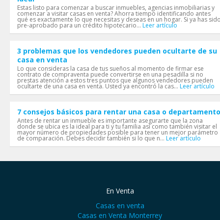
Estas listo para comenzar a buscar inmuebles, agencias inmobiliarias y
comenzar a visitar casas en venta? Ahorra tiempo identificando antes
qué es exactamente lo que necesitas y deseas en un hogar. Si ya has sid
pre-aprobado para un crédito hipotecario...
Leer artículo
3 problemas que los vendedores pueden ocultarte de su
casa en venta
Lo que consideras la casa de tus sueños al momento de firmar ese
contrato de compraventa puede convertirse en una pesadilla si no
prestas atención a estos tres puntos que algunos vendedores pueden
ocultarte de una casa en venta. Usted ya encontró la cas...
Leer artículo
7 consejos básicos para rentar una casa o departament
Antes de rentar un inmueble es importante asegurarte que la zona
donde se ubica es la ideal para ti y tu familia así como también visitar el
mayor número de propiedades posible para tener un mejor parámetro
de comparación. Debes decidir también si lo que n...
Leer artículo
En Venta
Casas en venta
Casas en Venta Monterrey