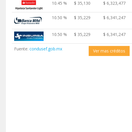
10.45 %
$ 35,130
$ 6,323,477
10.50 %
$ 35,229
$ 6,341,247
10.50 %
$ 35,229
$ 6,341,247
Fuente:
condusef.gob.mx
Ver mas créditos