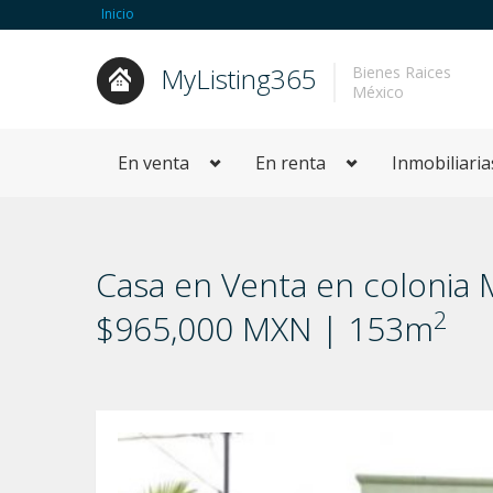
Inicio
MyListing365
Bienes Raices
México
En venta
En renta
Inmobiliaria
Casa en Venta en colonia M
2
$965,000 MXN | 153m