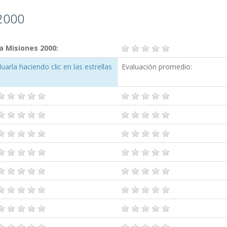
 2000
a Misiones 2000:
arla haciendo clic en las estrellas
Evaluación promedio: