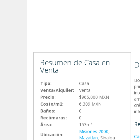
Resumen de Casa en
D
Venta
Bo
Tipo:
Casa
pr
Venta/Alquiler:
Venta
in
Precio:
$965,000 MXN
am
Costo/m2:
6,309 MXN
cré
Baños:
0
in
Recámaras:
0
Re
2
Área:
153m
Misiones 2000
,
Ubicación:
Ca
Mazatlan
, Sinaloa