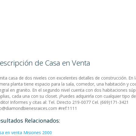
escripción de Casa en Venta
nita casa de dos niveles con excelentes detalles de construcción. En l
imera planta tiene espacio para la sala, comedor, una habitación y co
tegral en granito. En el segundo nivel cuenta con dos habitaciones súp
plias, cada una con su closet. ¡Puedes adquirirla con cualquier tipo de
dito! Informes y citas al: Tel. Directo 219-0077 Cel. (669)171-3421
fo@diamondbienesraices.com #ref:1111
sultados Relacionados:
sa en venta Misiones 2000