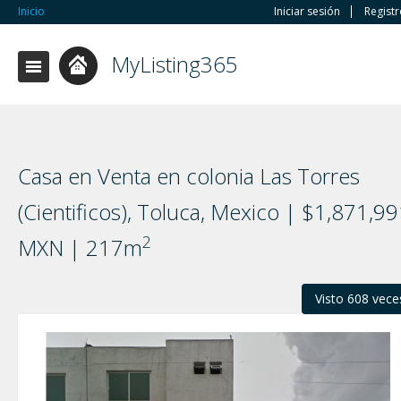
Inicio
Iniciar sesión
Regist
MyListing365
Casa en Venta en colonia Las Torres
(Cientificos), Toluca, Mexico | $1,871,9
2
MXN | 217m
Visto 608 vece