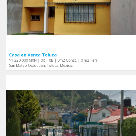
Casa en Venta Toluca
$1,220,000 MXN | 0R | 0B | 0m2 Const. | 0 m2 Terr.
San Mateo Oxtotitlan, Toluca, Mexico.