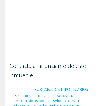
Contacta al anunciante de este
inmueble
PORTAFOLIOS HIPOTECARIOS
Tel / Cel:
01(55 ) 8000-6781 - 01(55) 50251647
E-mail:
portafolioshipotecarios@hotmail.com.mx
http://www.portafolioshipotecarios.com.mx