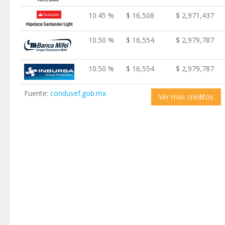
10.45 %
$ 16,508
$ 2,971,437
10.50 %
$ 16,554
$ 2,979,787
10.50 %
$ 16,554
$ 2,979,787
Fuente:
condusef.gob.mx
Ver mas créditos