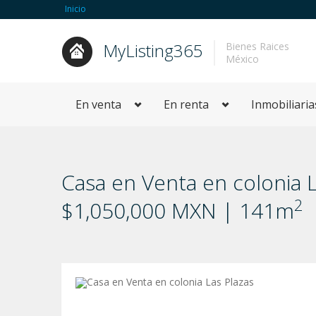
Inicio
MyListing365
Bienes Raices
México
En venta
En renta
Inmobiliaria
Casa en Venta en colonia 
2
$1,050,000 MXN | 141m