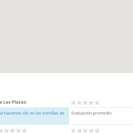
a Las Plazas:
 haciendo clic en las estrellas de
Evaluación promedio: