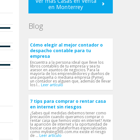
Ver mas Casas en Venta
en Monterrey
Blog
Cómo elegir al mejor contador o
despacho contable para tu
empresa
Encuentra a la persona ideal que lleve los
libros contables de tu empresa y sea tu
asesor en asuntos de negocios. Para la
mayoría de los emprendedores y dueños de
una pequeña o mediana empresa (Pyme),
un contador es alguien que, además de llevar
los l...
Leer artículo
7 tips para comprar o rentar casa
en internet sin riesgos
¿Sabes qué medidas debemos tener como
precaución cuando queramos comprar o
rentar casa que hemos visto en internet? Ante
la aparición de internet y la oportunidad de
buscar casa en plataformas especializadas
como mylisting365.com.mx existe el riesgo
de ...
Leer artículo