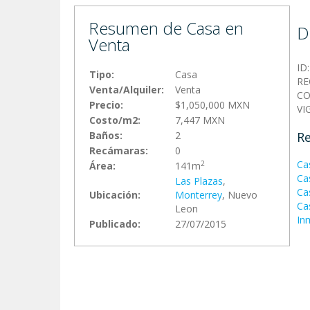
Resumen de Casa en
D
Venta
ID
Tipo:
Casa
RE
Venta/Alquiler:
Venta
CO
Precio:
$1,050,000 MXN
VI
Costo/m2:
7,447 MXN
Baños:
2
Re
Recámaras:
0
Ca
2
Área:
141m
Ca
Las Plazas
,
Ca
Ubicación:
Monterrey
, Nuevo
Ca
Leon
In
Publicado:
27/07/2015