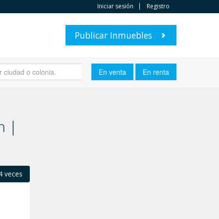
Iniciar sesión
Registro
Publicar Inmuebles
n |
4 veces