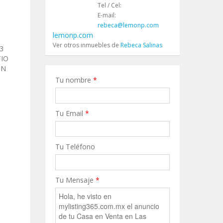
Tel / Cel:
E-mail:
rebeca@lemonp.com
lemonp.com
Ver otros inmuebles de
Rebeca Salinas
3
TIO
ON
Tu nombre
*
Tu Email
*
Tu Teléfono
Tu Mensaje
*