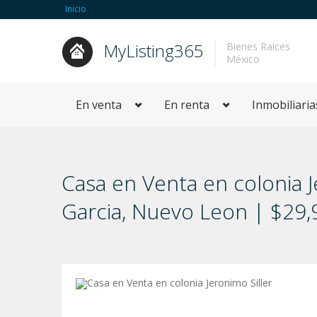
Inicio
MyListing365
Bienes Raices
México
En venta
En renta
Inmobiliaria
Casa en Venta en colonia J
Garci­a, Nuevo Leon | $2