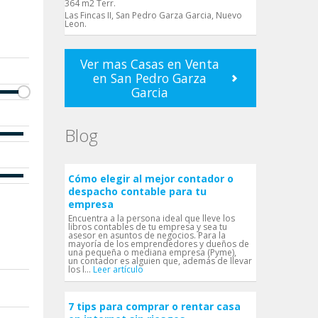
364 m2 Terr.
Las Fincas II, San Pedro Garza Garci­a, Nuevo
Leon.
Ver mas Casas en Venta
en San Pedro Garza
Garci­a
Blog
Cómo elegir al mejor contador o
despacho contable para tu
empresa
Encuentra a la persona ideal que lleve los
libros contables de tu empresa y sea tu
asesor en asuntos de negocios. Para la
mayoría de los emprendedores y dueños de
una pequeña o mediana empresa (Pyme),
un contador es alguien que, además de llevar
los l...
Leer artículo
7 tips para comprar o rentar casa