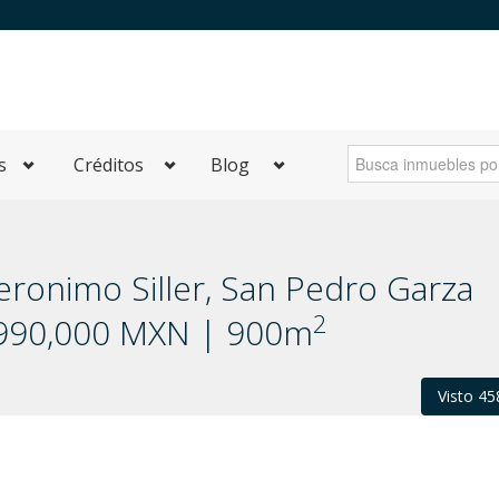
s
Créditos
Blog
eronimo Siller, San Pedro Garza
2
9,990,000 MXN | 900m
Visto 45