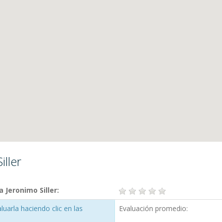
iller
 Jeronimo Siller:
uarla haciendo clic en las
Evaluación promedio: