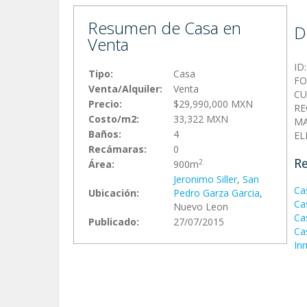
Resumen de Casa en
D
Venta
ID
Tipo:
Casa
FO
Venta/Alquiler:
Venta
CU
Precio:
$29,990,000 MXN
RE
Costo/m2:
33,322 MXN
MA
Baños:
4
EL
Recámaras:
0
Re
2
Área:
900m
Jeronimo Siller
,
San
Ca
Ubicación:
Pedro Garza Garci­a
,
Cas
Nuevo Leon
Ca
Publicado:
27/07/2015
Ca
In