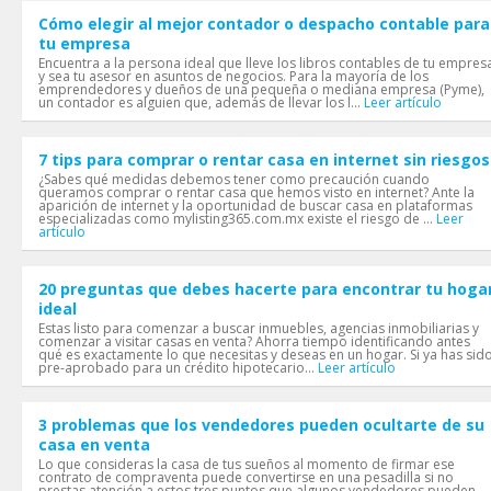
Cómo elegir al mejor contador o despacho contable para
tu empresa
Encuentra a la persona ideal que lleve los libros contables de tu empres
y sea tu asesor en asuntos de negocios. Para la mayoría de los
emprendedores y dueños de una pequeña o mediana empresa (Pyme),
un contador es alguien que, además de llevar los l...
Leer artículo
7 tips para comprar o rentar casa en internet sin riesgos
¿Sabes qué medidas debemos tener como precaución cuando
queramos comprar o rentar casa que hemos visto en internet? Ante la
aparición de internet y la oportunidad de buscar casa en plataformas
especializadas como mylisting365.com.mx existe el riesgo de ...
Leer
artículo
20 preguntas que debes hacerte para encontrar tu hoga
ideal
Estas listo para comenzar a buscar inmuebles, agencias inmobiliarias y
comenzar a visitar casas en venta? Ahorra tiempo identificando antes
qué es exactamente lo que necesitas y deseas en un hogar. Si ya has sid
pre-aprobado para un crédito hipotecario...
Leer artículo
3 problemas que los vendedores pueden ocultarte de su
casa en venta
Lo que consideras la casa de tus sueños al momento de firmar ese
contrato de compraventa puede convertirse en una pesadilla si no
prestas atención a estos tres puntos que algunos vendedores pueden