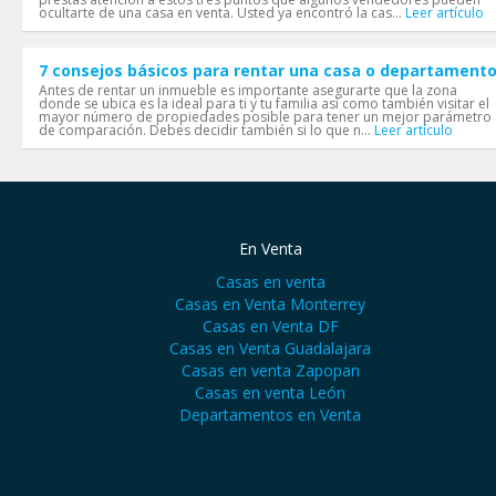
ocultarte de una casa en venta. Usted ya encontró la cas...
Leer artículo
7 consejos básicos para rentar una casa o departament
Antes de rentar un inmueble es importante asegurarte que la zona
donde se ubica es la ideal para ti y tu familia así como también visitar el
mayor número de propiedades posible para tener un mejor parámetro
de comparación. Debes decidir también si lo que n...
Leer artículo
En Venta
Casas en venta
Casas en Venta Monterrey
Casas en Venta DF
Casas en Venta Guadalajara
Casas en venta Zapopan
Casas en venta León
Departamentos en Venta