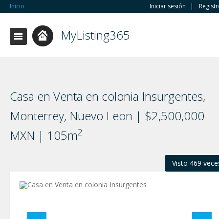
Inicio
Iniciar sesión
Regist
MyListing365
Casa en Venta en colonia Insurgentes,
Monterrey, Nuevo Leon | $2,500,000
2
MXN | 105m
Visto 469 vece