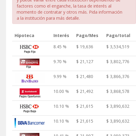
factores como el enganche, la tasa de interés al
momento de contratar y otros más. Pida información
a la institución para más detalle.
Hipoteca
Interés
Pago/Mes
Pago/total
8.45 %
$ 19,636
$ 3,534,519
9.70 %
$ 21,127
$ 3,802,776
9.99 %
$ 21,480
$ 3,866,376
10.00 %
$ 21,492
$ 3,868,578
10.10 %
$ 21,615
$ 3,890,632
10.10 %
$ 21,615
$ 3,890,632
10.41 %
$ 21,997
$ 3,959,373