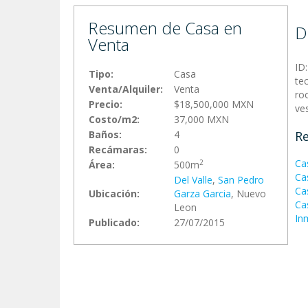
Resumen de Casa en
D
Venta
ID
Tipo:
Casa
te
Venta/Alquiler:
Venta
ro
Precio:
$18,500,000 MXN
ves
Costo/m2:
37,000 MXN
Baños:
4
Re
Recámaras:
0
Ca
2
Área:
500m
Cas
Del Valle
,
San Pedro
Ca
Ubicación:
Garza Garci­a
, Nuevo
Ca
Leon
In
Publicado:
27/07/2015