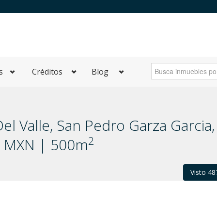
s
Créditos
Blog
el Valle, San Pedro Garza Garci­a,
2
0 MXN | 500m
Visto 48