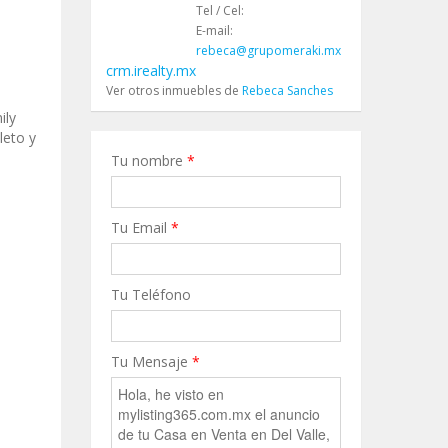
Tel / Cel:
E-mail:
rebeca@grupomeraki.mx
crm.irealty.mx
Ver otros inmuebles de
Rebeca Sanches
,
ily
leto y
Tu nombre
*
Tu Email
*
Tu Teléfono
Tu Mensaje
*