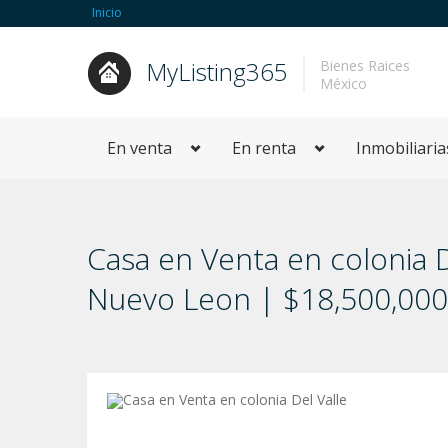
Inicio
MyListing365
Bienes Raices
México
En venta
En renta
Inmobiliaria
Casa en Venta en colonia D
Nuevo Leon | $18,500,00