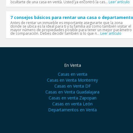
ocultarte de una casa en venta. Usted ya encontró la cas...
Leer artículo
7 consejos básicos para rentar una casa o departament
Antes de rentar un inmueble es importante asegurarte que la zona
donde se ubica es la ideal para ti y tu familia así como también visitar el
mayor número de propiedades posible para tener un mejor parámetro
de comparación. Debes decidir también si lo que n...
Leer artículo
En Venta
Casas en venta
Casas en Venta Monterrey
Casas en Venta DF
Casas en Venta Guadalajara
Casas en venta Zapopan
Casas en venta León
Departamentos en Venta