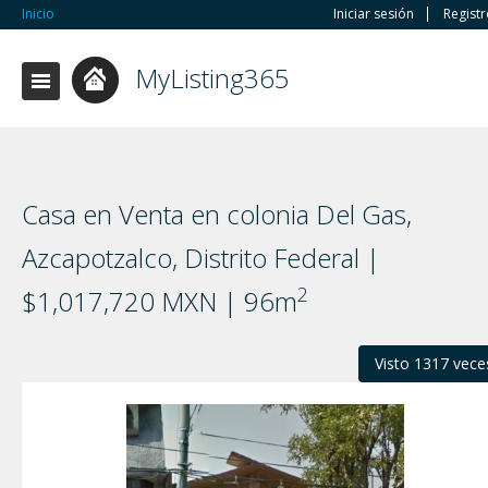
Inicio
Iniciar sesión
Regist
MyListing365
Casa en Venta en colonia Del Gas,
Azcapotzalco, Distrito Federal |
2
$1,017,720 MXN | 96m
Visto 1317 vece