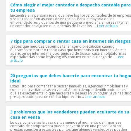
Cómo elegir al mejor contador o despacho contable para
tu empresa
Encuentra a la persona ideal que lleve los libros contables de tu empres
y sea tu asesor en asuntos de negocios. Para la mayoría de los
emprendedores y dueños de una pequeña o mediana empresa (Pyme),
un contador es alguien que, además de llevar los l...
Leer artículo
7 tips para comprar o rentar casa en internet sin riesgos
¿Sabes qué medidas debemos tener como precaución cuando
queramos comprar o rentar casa que hemos visto en internet? Ante la
aparición de internet y la oportunidad de buscar casa en plataformas
especializadas como mylisting365.com.mx existe el riesgo de ...
Leer
artículo
20 preguntas que debes hacerte para encontrar tu hoga
ideal
Estas listo para comenzar a buscar inmuebles, agencias inmobiliarias y
comenzar a visitar casas en venta? Ahorra tiempo identificando antes
qué es exactamente lo que necesitas y deseas en un hogar. Si ya has sid
pre-aprobado para un crédito hipotecario...
Leer artículo
3 problemas que los vendedores pueden ocultarte de su
casa en venta
Lo que consideras la casa de tus sueños al momento de firmar ese
contrato de compraventa puede convertirse en una pesadilla si no
prestas atención a estos tres puntos que algunos vendedores pueden