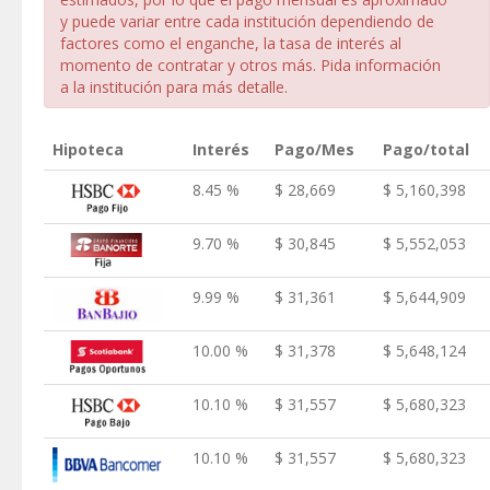
y puede variar entre cada institución dependiendo de
factores como el enganche, la tasa de interés al
momento de contratar y otros más. Pida información
a la institución para más detalle.
Hipoteca
Interés
Pago/Mes
Pago/total
8.45 %
$ 28,669
$ 5,160,398
9.70 %
$ 30,845
$ 5,552,053
9.99 %
$ 31,361
$ 5,644,909
10.00 %
$ 31,378
$ 5,648,124
10.10 %
$ 31,557
$ 5,680,323
10.10 %
$ 31,557
$ 5,680,323