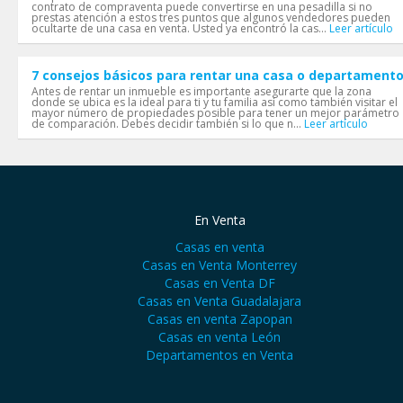
contrato de compraventa puede convertirse en una pesadilla si no
prestas atención a estos tres puntos que algunos vendedores pueden
ocultarte de una casa en venta. Usted ya encontró la cas...
Leer artículo
7 consejos básicos para rentar una casa o departament
Antes de rentar un inmueble es importante asegurarte que la zona
donde se ubica es la ideal para ti y tu familia así como también visitar el
mayor número de propiedades posible para tener un mejor parámetro
de comparación. Debes decidir también si lo que n...
Leer artículo
En Venta
Casas en venta
Casas en Venta Monterrey
Casas en Venta DF
Casas en Venta Guadalajara
Casas en venta Zapopan
Casas en venta León
Departamentos en Venta