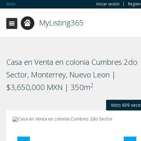
Inicio
Iniciar sesión
Regist
MyListing365
Casa en Venta en colonia Cumbres 2do
Sector, Monterrey, Nuevo Leon |
2
$3,650,000 MXN | 350m
Visto 609 vece