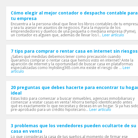
Cómo elegir al mejor contador o despacho contable para
tu empresa
Encuentra a la persona ideal que lleve los libros contables de tu empres
y sea tu asesor en asuntos de negocios. Para la mayoría de los
emprendedores y dueños de una pequeña o mediana empresa (Pyme),
un contador es alguien que, además de llevar los l...
Leer artículo
7 tips para comprar o rentar casa en internet sin riesgos
¿Sabes qué medidas debemos tener como precaución cuando
queramos comprar o rentar casa que hemos visto en internet? Ante la
aparición de internet y la oportunidad de buscar casa en plataformas
especializadas como mylisting365.com.mx existe el riesgo de ...
Leer
artículo
20 preguntas que debes hacerte para encontrar tu hoga
ideal
Estas listo para comenzar a buscar inmuebles, agencias inmobiliarias y
comenzar a visitar casas en venta? Ahorra tiempo identificando antes
qué es exactamente lo que necesitas y deseas en un hogar. Si ya has sid
pre-aprobado para un crédito hipotecario...
Leer artículo
3 problemas que los vendedores pueden ocultarte de su
casa en venta
Lo que consideras la casa de tus sueños al momento de firmar ese