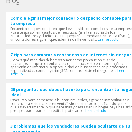
Blog
Cómo elegir al mejor contador o despacho contable para
tu empresa
Encuentra a la persona ideal que lleve los libros contables de tu empres
y sea tu asesor en asuntos de negocios. Para la mayoría de los
emprendedores y dueños de una pequeña o mediana empresa (Pyme),
un contador es alguien que, además de llevar los l...
Leer artículo
7 tips para comprar o rentar casa en internet sin riesgos
¿Sabes qué medidas debemos tener como precaución cuando
queramos comprar o rentar casa que hemos visto en internet? Ante la
aparición de internet y la oportunidad de buscar casa en plataformas
especializadas como mylisting365.com.mx existe el riesgo de ...
Leer
artículo
20 preguntas que debes hacerte para encontrar tu hoga
ideal
Estas listo para comenzar a buscar inmuebles, agencias inmobiliarias y
comenzar a visitar casas en venta? Ahorra tiempo identificando antes
qué es exactamente lo que necesitas y deseas en un hogar. Si ya has sid
pre-aprobado para un crédito hipotecario...
Leer artículo
3 problemas que los vendedores pueden ocultarte de su
casa en venta