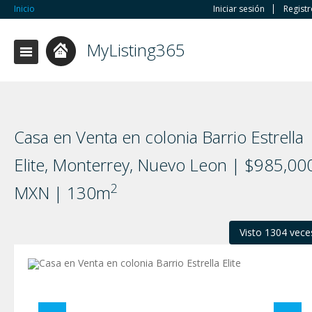
Inicio
Iniciar sesión
Regist
MyListing365
Casa en Venta en colonia Barrio Estrella
Elite, Monterrey, Nuevo Leon | $985,00
2
MXN | 130m
Visto 1304 vece