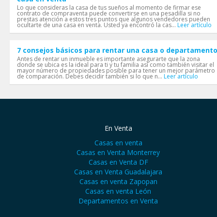
Lo que consideras la casa de tus sueños al momento de firmar ese
contrato de compraventa puede convertirse en una pesadilla si no
prestas atención a estos tres puntos que algunos vendedores pueden
ocultarte de una casa en venta. Usted ya encontró la cas...
Leer artículo
7 consejos básicos para rentar una casa o departament
Antes de rentar un inmueble es importante asegurarte que la zona
donde se ubica es la ideal para ti y tu familia así como también visitar el
mayor número de propiedades posible para tener un mejor parámetro
de comparación. Debes decidir también si lo que n...
Leer artículo
En Venta
Casas en venta
Casas en Venta Monterrey
Casas en Venta DF
Casas en Venta Guadalajara
Casas en venta Zapopan
Casas en venta León
Departamentos en Venta