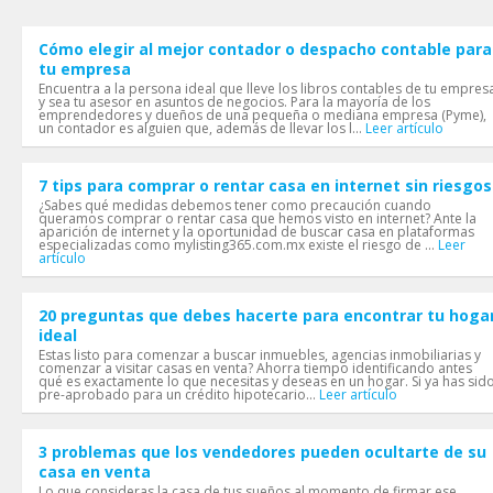
Cómo elegir al mejor contador o despacho contable para
tu empresa
Encuentra a la persona ideal que lleve los libros contables de tu empres
y sea tu asesor en asuntos de negocios. Para la mayoría de los
emprendedores y dueños de una pequeña o mediana empresa (Pyme),
un contador es alguien que, además de llevar los l...
Leer artículo
7 tips para comprar o rentar casa en internet sin riesgos
¿Sabes qué medidas debemos tener como precaución cuando
queramos comprar o rentar casa que hemos visto en internet? Ante la
aparición de internet y la oportunidad de buscar casa en plataformas
especializadas como mylisting365.com.mx existe el riesgo de ...
Leer
artículo
20 preguntas que debes hacerte para encontrar tu hoga
ideal
Estas listo para comenzar a buscar inmuebles, agencias inmobiliarias y
comenzar a visitar casas en venta? Ahorra tiempo identificando antes
qué es exactamente lo que necesitas y deseas en un hogar. Si ya has sid
pre-aprobado para un crédito hipotecario...
Leer artículo
3 problemas que los vendedores pueden ocultarte de su
casa en venta
Lo que consideras la casa de tus sueños al momento de firmar ese