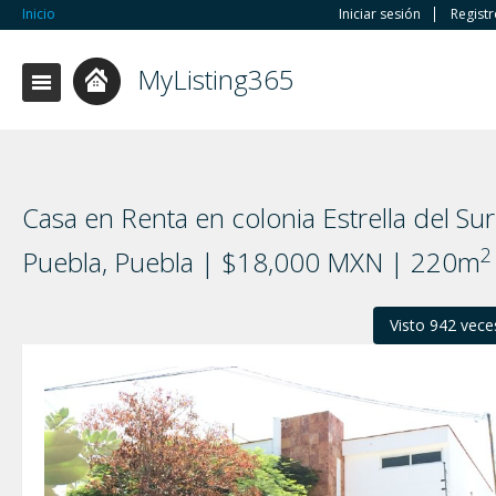
Inicio
Iniciar sesión
Regist
MyListing365
Casa en Renta en colonia Estrella del Sur
2
Puebla, Puebla | $18,000 MXN | 220m
Visto 942 vece