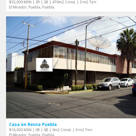
$33,000 MXN | 3R | 3B | 470m2 Const. | 0 m2 Terr.
El Mirador, Puebla, Puebla.
Casa en Renta Puebla
$18,000 MXN | 0R | 0B | 0m2 Const. | 0 m2 Terr.
El Mirador, Puebla, Puebla.