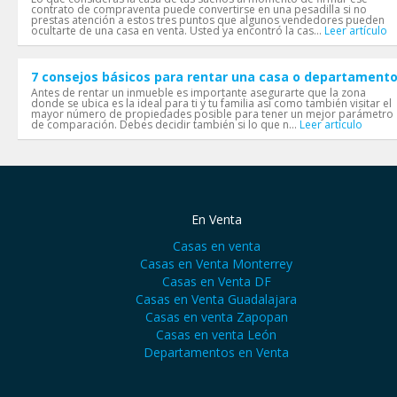
contrato de compraventa puede convertirse en una pesadilla si no
prestas atención a estos tres puntos que algunos vendedores pueden
ocultarte de una casa en venta. Usted ya encontró la cas...
Leer artículo
7 consejos básicos para rentar una casa o departament
Antes de rentar un inmueble es importante asegurarte que la zona
donde se ubica es la ideal para ti y tu familia así como también visitar el
mayor número de propiedades posible para tener un mejor parámetro
de comparación. Debes decidir también si lo que n...
Leer artículo
En Venta
Casas en venta
Casas en Venta Monterrey
Casas en Venta DF
Casas en Venta Guadalajara
Casas en venta Zapopan
Casas en venta León
Departamentos en Venta