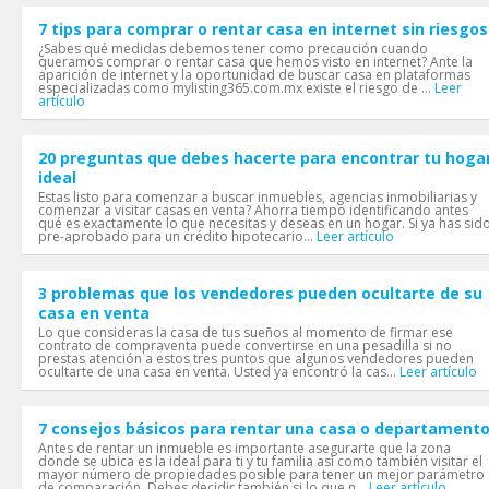
7 tips para comprar o rentar casa en internet sin riesgos
¿Sabes qué medidas debemos tener como precaución cuando
queramos comprar o rentar casa que hemos visto en internet? Ante la
aparición de internet y la oportunidad de buscar casa en plataformas
especializadas como mylisting365.com.mx existe el riesgo de ...
Leer
artículo
20 preguntas que debes hacerte para encontrar tu hoga
ideal
Estas listo para comenzar a buscar inmuebles, agencias inmobiliarias y
comenzar a visitar casas en venta? Ahorra tiempo identificando antes
qué es exactamente lo que necesitas y deseas en un hogar. Si ya has sid
pre-aprobado para un crédito hipotecario...
Leer artículo
3 problemas que los vendedores pueden ocultarte de su
casa en venta
Lo que consideras la casa de tus sueños al momento de firmar ese
contrato de compraventa puede convertirse en una pesadilla si no
prestas atención a estos tres puntos que algunos vendedores pueden
ocultarte de una casa en venta. Usted ya encontró la cas...
Leer artículo
7 consejos básicos para rentar una casa o departament
Antes de rentar un inmueble es importante asegurarte que la zona
donde se ubica es la ideal para ti y tu familia así como también visitar el
mayor número de propiedades posible para tener un mejor parámetro
de comparación. Debes decidir también si lo que n...
Leer artículo