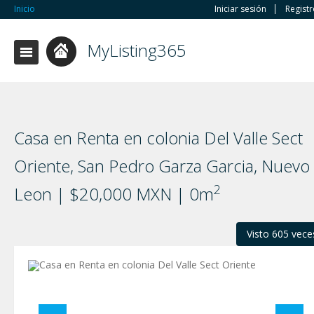
Inicio
Iniciar sesión
Regist
MyListing365
Casa en Renta en colonia Del Valle Sect
Oriente, San Pedro Garza Garci­a, Nuevo
2
Leon | $20,000 MXN | 0m
Visto 605 vece