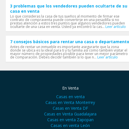
3 problemas que los vendedores pueden ocultarte de su
casa en venta
Lo que consideras la casa de tus sueños al momento de firmar ese
contrato de compraventa puede convertirse en una pesadilla si no
prestas atención a estos tres puntos que algunos vendedores pueden
ocultarte de una casa en venta. Usted ya encontró la cas...
Leer artículo
7 consejos básicos para rentar una casa o departament
Antes de rentar un inmueble es importante asegurarte que la zona
donde se ubica es la ideal para ti y tu familia así como también visitar el
mayor número de propiedades posible para tener un mejor parámetro
de comparación. Debes decidir también si lo que n...
Leer artículo
En Venta
Casas en venta
Casas en Venta Monterrey
Casas en Venta DF
Casas en Venta Guadalajara
Casas en venta Zapopan
Casas en venta León