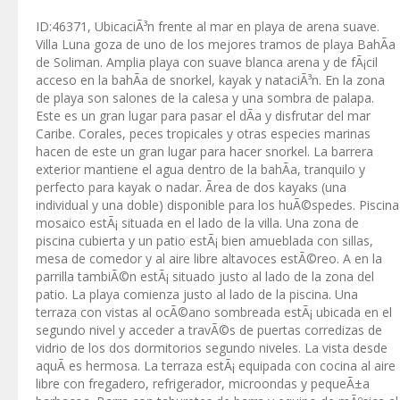
ID:46371, UbicaciÃ³n frente al mar en playa de arena suave.
Villa Luna goza de uno de los mejores tramos de playa BahÃ­a
de Soliman. Amplia playa con suave blanca arena y de fÃ¡cil
acceso en la bahÃ­a de snorkel, kayak y nataciÃ³n. En la zona
de playa son salones de la calesa y una sombra de palapa.
Este es un gran lugar para pasar el dÃ­a y disfrutar del mar
Caribe. Corales, peces tropicales y otras especies marinas
hacen de este un gran lugar para hacer snorkel. La barrera
exterior mantiene el agua dentro de la bahÃ­a, tranquilo y
perfecto para kayak o nadar. Ãrea de dos kayaks (una
individual y una doble) disponible para los huÃ©spedes. Piscina
mosaico estÃ¡ situada en el lado de la villa. Una zona de
piscina cubierta y un patio estÃ¡ bien amueblada con sillas,
mesa de comedor y al aire libre altavoces estÃ©reo. A en la
parrilla tambiÃ©n estÃ¡ situado justo al lado de la zona del
patio. La playa comienza justo al lado de la piscina. Una
terraza con vistas al ocÃ©ano sombreada estÃ¡ ubicada en el
segundo nivel y acceder a travÃ©s de puertas corredizas de
vidrio de los dos dormitorios segundo niveles. La vista desde
aquÃ­ es hermosa. La terraza estÃ¡ equipada con cocina al aire
libre con fregadero, refrigerador, microondas y pequeÃ±a