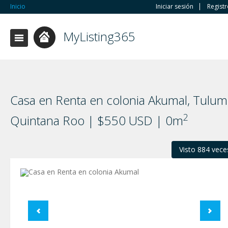
Inicio
Iniciar sesión
Regist
MyListing365
Casa en Renta en colonia Akumal, Tulum
2
Quintana Roo | $550 USD | 0m
Visto 884 vece