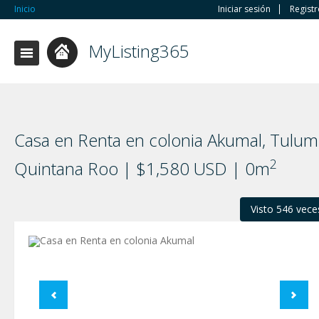
Inicio
Iniciar sesión
Regist
MyListing365
Casa en Renta en colonia Akumal, Tulum
2
Quintana Roo | $1,580 USD | 0m
Visto 546 vece