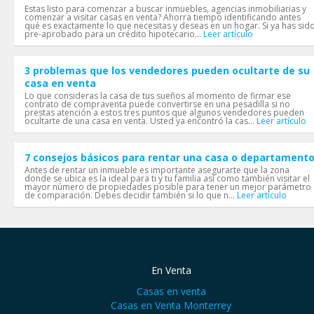
Estas listo para comenzar a buscar inmuebles, agencias inmobiliarias y
comenzar a visitar casas en venta? Ahorra tiempo identificando antes
qué es exactamente lo que necesitas y deseas en un hogar. Si ya has sid
pre-aprobado para un crédito hipotecario...
Leer artículo
3 problemas que los vendedores pueden ocultarte de su
casa en venta
Lo que consideras la casa de tus sueños al momento de firmar ese
contrato de compraventa puede convertirse en una pesadilla si no
prestas atención a estos tres puntos que algunos vendedores pueden
ocultarte de una casa en venta. Usted ya encontró la cas...
Leer artículo
7 consejos básicos para rentar una casa o departament
Antes de rentar un inmueble es importante asegurarte que la zona
donde se ubica es la ideal para ti y tu familia así como también visitar el
mayor número de propiedades posible para tener un mejor parámetro
de comparación. Debes decidir también si lo que n...
Leer artículo
En Venta
Casas en venta
Casas en Venta Monterrey