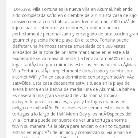
ID:46399, Villa Fortuna es la nueva villa en Akumal, habiendo
sido completada sÃ³lo en diciembre de 2014. Esta casa de lujo
masivo cuenta con 6 habitaciones frente al mar, 7000 mÂ² de
lujo espacios interiores y exteriores, mobiliario hecho
perfectamente personalizado y encargado de arte, cocina gran
gourmet y piscina frente playa. En el techo, Fortuna puede
disfrutar una hermosa terraza amueblada con 360 vistas
alrededor de la zona del brillante mar Caribe en el este a la
exuberante selva maya al oeste. La terraza tambiÃ©n es un
lugar fantÃ¡stico para mirar las estrellas en las noches cÃ¡lidas.
Villa Fortuna estÃ¡ completamente climatizado y cuenta con
internet WiFi y TV en cada dormitorio con programaciÃ³n vÃ­a
satÃ©lite. Esta casa decadente estÃ¡ situada en la playa de
arena blanca en la bahÃ­a de media luna de Akumal. La bahÃ­a
es casera a una gran variedad de vida marina tropical
incluyendo peces tropicales, rayas y tortugas marinas en
peligro de extinciÃ³n. En los meses de verano estos nido de
tortugas a lo largo de Half Moon Bay y los huÃ©spedes del
Villa Fortuna puede ser suerte de ver una tortuga enorme
tirÃ³n su manera lf a la playa para anidar, o cien tortuguitas
entran en erupciÃ³n de un nido y comienzan su viaje hacia el