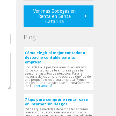
Ver mas Bodegas en
Renta en Santa
Catarina
Blog
Cómo elegir al mejor contador o
despacho contable para tu
empresa
Encuentra a la persona ideal que lleve los
libros contables de tu empresa y sea tu
asesor en asuntos de negocios. Para la
mayoría de los emprendedores y dueños de
una pequeña o mediana empresa (Pyme),
un contador es alguien que, además de llevar
los l...
Leer artículo
7 tips para comprar o rentar casa
en internet sin riesgos
¿Sabes qué medidas debemos tener como
precaución cuando queramos comprar o
rentar casa que hemos visto en internet? Ante