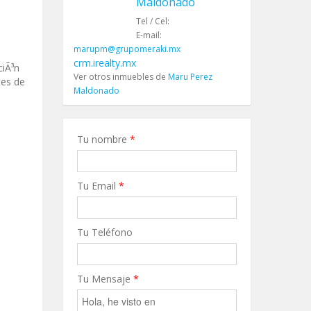
Maldonado
Tel / Cel:
E-mail:
marupm@grupomeraki.mx
crm.irealty.mx
ciÃ³n
Ver otros inmuebles de
Maru Perez
tes de
Maldonado
Tu nombre
*
Tu Email
*
Tu Teléfono
Tu Mensaje
*