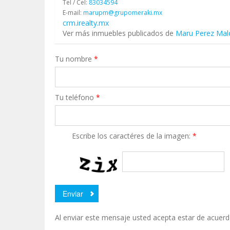
Tel / Cel:
83034594
E-mail:
marupm@grupomeraki.mx
crm.irealty.mx
Ver más inmuebles publicados de
Maru Perez Ma
Tu nombre
*
Tu teléfono
*
Escribe los caractéres de la imagen:
*
Al enviar este mensaje usted acepta estar de acuer