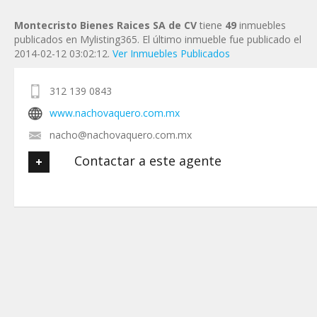
Montecristo Bienes Raices SA de CV
tiene
49
inmuebles
publicados en Mylisting365. El último inmueble fue publicado el
2014-02-12 03:02:12.
Ver Inmuebles Publicados
312 139 0843
www.nachovaquero.com.mx
nacho@nachovaquero.com.mx
Contactar a este agente
Tu nombre
*
Tu Email
*
Tu Teléfono