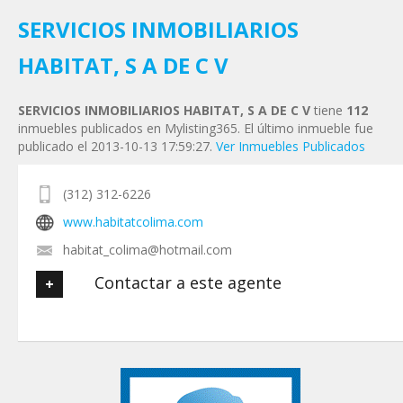
Tu Email
*
SERVICIOS INMOBILIARIOS
HABITAT, S A DE C V
Tu Teléfono
SERVICIOS INMOBILIARIOS HABITAT, S A DE C V
tiene
112
inmuebles publicados en Mylisting365. El último inmueble fue
Tu Mensaje
*
publicado el 2013-10-13 17:59:27.
Ver Inmuebles Publicados
(312) 312-6226
www.habitatcolima.com
habitat_colima@hotmail.com
Contactar a este agente
Tu nombre
*