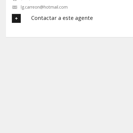
lg.carreon@hotmail.com
Contactar a este agente
Tu nombre
*
Tu Email
*
Tu Teléfono
Tu Mensaje
*