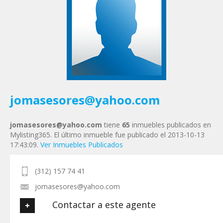
Tu Email
*
Tu Teléfono
Tu Mensaje
*
jomasesores@yahoo.com
jomasesores@yahoo.com
tiene
65
inmuebles publicados en
Mylisting365. El último inmueble fue publicado el 2013-10-13
17:43:09.
Ver Inmuebles Publicados
(312) 157 74 41
jomasesores@yahoo.com
Contactar a este agente