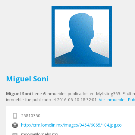
Tu nombre
*
Tu Email
*
Tu Teléfono
Tu Mensaje
*
Miguel Soni
Miguel Soni
tiene
6
inmuebles publicados en Mylisting365. El últ
inmueble fue publicado el 2016-06-10 18:32:01.
Ver Inmuebles Pub
25810350
http://crm.lomelin.mx/images/0454/6065/104.jpg.co
msoni@lomelin.mx