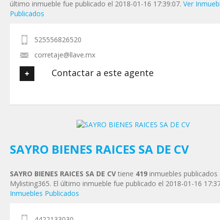
último inmueble fue publicado el 2018-01-16 17:39:07.
Ver Inmueb
Publicados
525556826520
corretaje@llave.mx
Contactar a este agente
Tu nombre
*
Tu Email
*
SAYRO BIENES RAICES SA DE CV
SAYRO BIENES RAICES SA DE CV
tiene
419
inmuebles publicados
Tu Teléfono
Mylisting365. El último inmueble fue publicado el 2018-01-16 17:3
Inmuebles Publicados
Tu Mensaje
*
4422133030