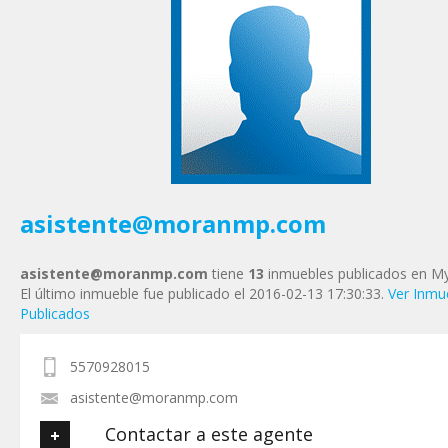
Tu Email
*
Tu Teléfono
Tu Mensaje
*
asistente@moranmp.com
asistente@moranmp.com
tiene
13
inmuebles publicados en Myl
El último inmueble fue publicado el 2016-02-13 17:30:33.
Ver Inmu
Publicados
5570928015
asistente@moranmp.com
Contactar a este agente