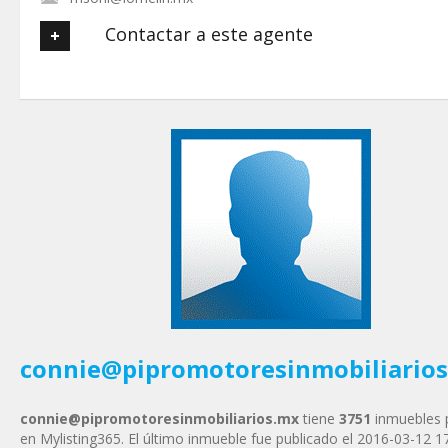
Contactar a este agente
Tu nombre
*
Tu Email
*
Tu Teléfono
Tu Mensaje
*
connie@pipromotoresinmobiliario
connie@pipromotoresinmobiliarios.mx
tiene
3751
inmuebles 
en Mylisting365. El último inmueble fue publicado el 2016-03-12 1