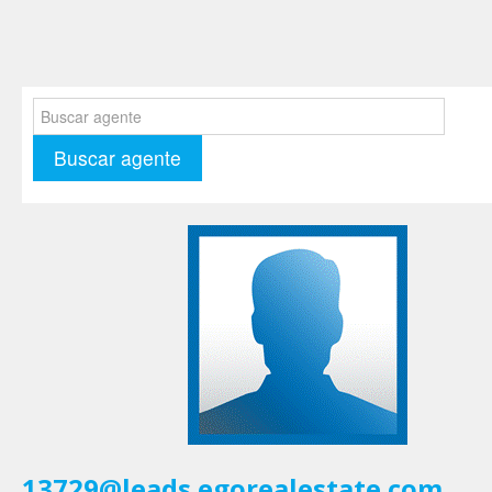
13729@leads.egorealestate.com