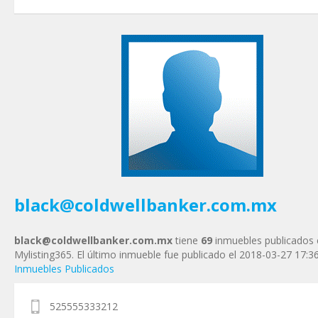
Tu nombre
*
Tu Email
*
Tu Teléfono
Tu Mensaje
*
black@coldwellbanker.com.mx
black@coldwellbanker.com.mx
tiene
69
inmuebles publicados 
Mylisting365. El último inmueble fue publicado el 2018-03-27 17:3
Inmuebles Publicados
525555333212