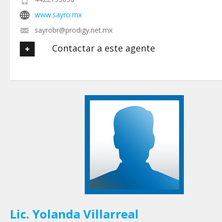
www.sayro.mx
sayrobr@prodigy.net.mx
Contactar a este agente
Tu nombre
*
Tu Email
*
Tu Teléfono
Tu Mensaje
*
Lic. Yolanda Villarreal