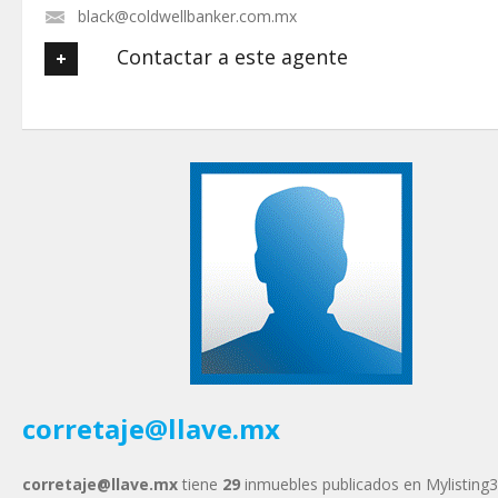
black@coldwellbanker.com.mx
Contactar a este agente
Tu nombre
*
Tu Email
*
Tu Teléfono
Tu Mensaje
*
corretaje@llave.mx
corretaje@llave.mx
tiene
29
inmuebles publicados en Mylisting3