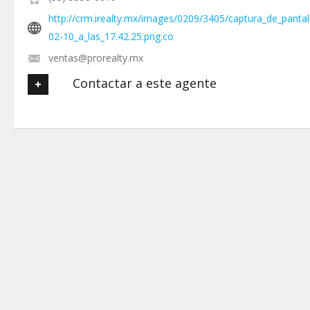
http://crm.irealty.mx/images/0209/3405/captura_de_pantal
02-10_a_las_17.42.25.png.co
ventas@prorealty.mx
Contactar a este agente
Tu nombre
*
Tu Email
*
Tu Teléfono
Tu Mensaje
*