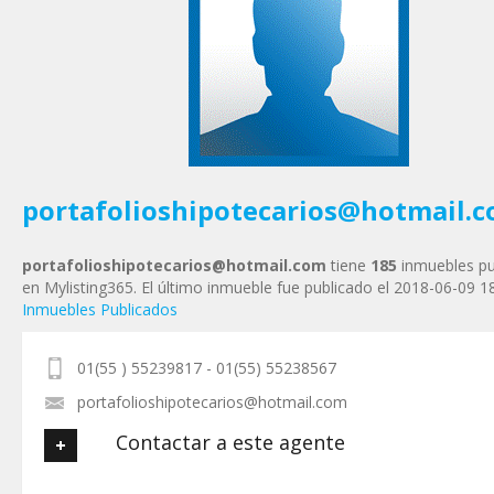
Tu Teléfono
Tu Mensaje
*
portafolioshipotecarios@hotmail.
portafolioshipotecarios@hotmail.com
tiene
185
inmuebles pu
en Mylisting365. El último inmueble fue publicado el 2018-06-09 1
Inmuebles Publicados
01(55 ) 55239817 - 01(55) 55238567
portafolioshipotecarios@hotmail.com
Contactar a este agente