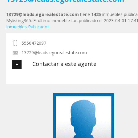
13729@leads.egorealestate.com
tiene
1425
inmuebles public
Mylisting365. El último inmueble fue publicado el 2023-04-01 17:4
Inmuebles Publicados
5550472097
13729@leads.egorealestate.com
Contactar a este agente
Tu nombre
*
Tu Email
*
Tu Teléfono