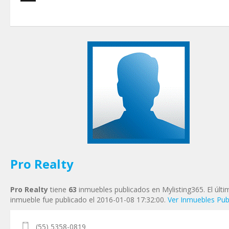
Tu nombre
*
Tu Email
*
Tu Teléfono
Tu Mensaje
*
Pro Realty
Pro Realty
tiene
63
inmuebles publicados en Mylisting365. El últi
inmueble fue publicado el 2016-01-08 17:32:00.
Ver Inmuebles Pub
(55) 5358-0819