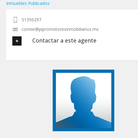
Inmuebles Publicados
51350297
connie@pipromotoresinmobiliarios.mx
Contactar a este agente
Tu nombre
*
Tu Email
*
Tu Teléfono
Tu Mensaje
*