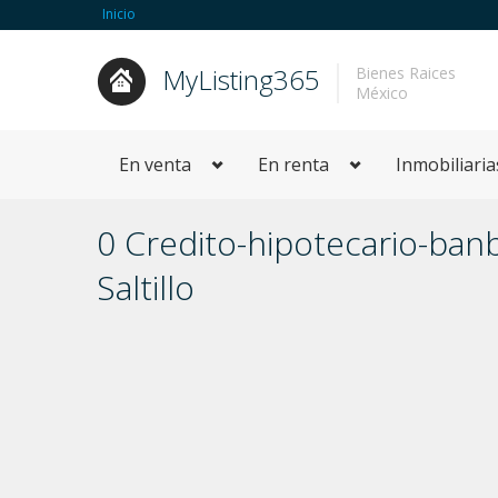
Inicio
MyListing365
Bienes Raices
México
En venta
En renta
Inmobiliaria
0 Credito-hipotecario-banb
Saltillo