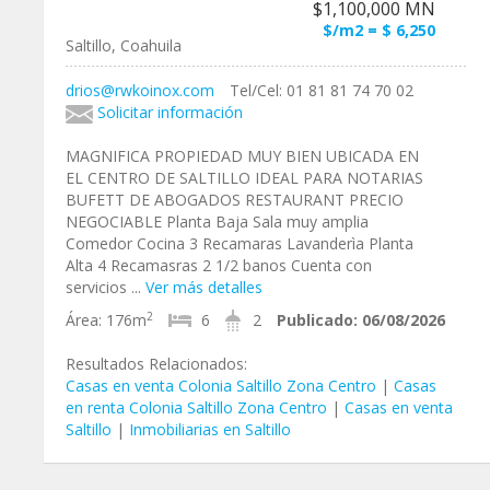
$1,100,000 MN
$/m2 = $ 6,250
Saltillo, Coahuila
drios@rwkoinox.com
Tel/Cel: 01 81 81 74 70 02
Solicitar información
MAGNIFICA PROPIEDAD MUY BIEN UBICADA EN
EL CENTRO DE SALTILLO IDEAL PARA NOTARIAS
BUFETT DE ABOGADOS RESTAURANT PRECIO
NEGOCIABLE Planta Baja Sala muy amplia
Comedor Cocina 3 Recamaras Lavanderìa Planta
Alta 4 Recamasras 2 1/2 banos Cuenta con
servicios ...
Ver más detalles
2
Área:
176m
6
2
Publicado:
06/08/2026
Resultados Relacionados:
Casas en venta Colonia Saltillo Zona Centro
|
Casas
en renta Colonia Saltillo Zona Centro
|
Casas en venta
Saltillo
|
Inmobiliarias en Saltillo