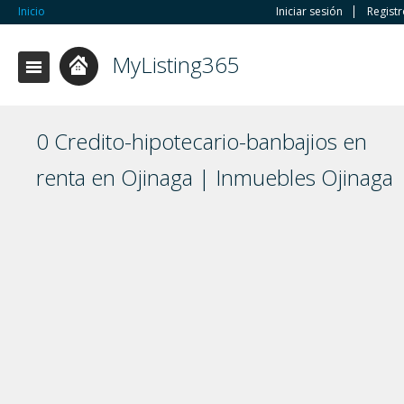
Inicio
Iniciar sesión
Regist
MyListing365
0 Credito-hipotecario-banbajios en
renta en Ojinaga | Inmuebles Ojinaga