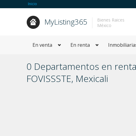
Inicio
MyListing365
Bienes Raices
México
En venta
En renta
Inmobiliaria
0 Departamentos en renta
FOVISSSTE, Mexicali